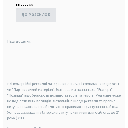
інтересам.
ДО РОЗСИЛОК
Наші додатки:
android
apple
smart tv
samsung smart tv
Всі комерційні рекламні матеріали позначені словами "Спецпроєкт"
чи "Партнерський матеріал". Матеріали з позначкою "Експерт",
"Позиція" відображають позицію авторів та героїв. Редакція може
не поділяти їхніх поглядів. Детальніше щодо реклами та правил
цитування можна ознайомитись в правилах користування сайтом.
Усі права захищені.
Матеріали сайту призначені для осіб старше
21
року (21+)