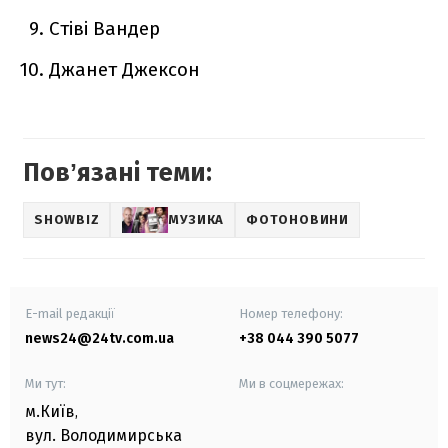
Стіві Вандер
Джанет Джексон
Повʼязані теми:
SHOWBIZ
МУЗИКА
ФОТОНОВИНИ
E-mail редакції
Номер телефону:
news24@24tv.com.ua
+38 044 390 5077
Ми тут:
Ми в соцмережах:
м.Київ
,
вул. Володимирська