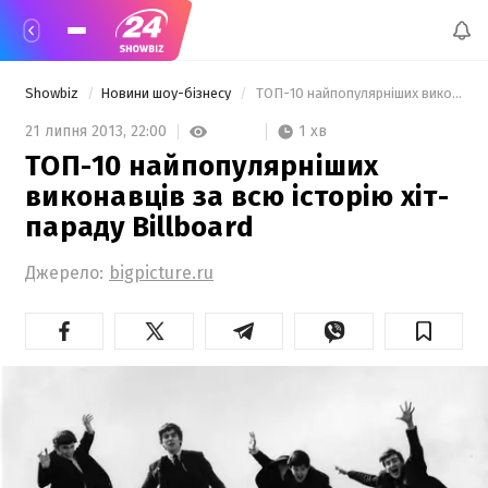
Showbiz
Новини шоу-бізнесу
 ТОП-10 найпопулярніших виконавців за всю історію хіт-параду Billboard  
1 хв
21 липня 2013,
22:00
ТОП-10 найпопулярніших
виконавців за всю історію хіт-
параду Billboard
Джерело:
bigpicture.ru