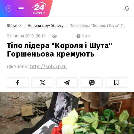
Showbiz
Новини шоу-бізнесу
 Тіло лідера "Короля і Шута" Горшеньова кремують 
1 хв
21 липня 2013,
20:14
Тіло лідера "Короля і Шута"
Горшеньова кремують
Джерело:
http://spb.kp.ru