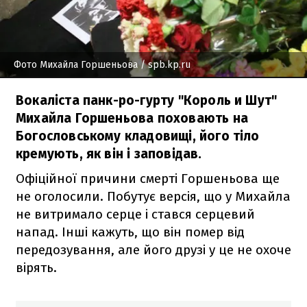
Фото Михайла Горшеньова
/ spb.kp.ru
Вокаліста панк-ро-гурту "Король и Шут"
Михайла Горшеньова поховають на
Богословському кладовищі, його тіло
кремують, як він і заповідав.
Офіційної причини смерті Горшеньова ще
не оголосили. Побутує версія, що у Михайла
не витримало серце і стався серцевий
напад. Інші кажуть, що він помер від
передозування, але його друзі у це не охоче
вірять.