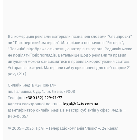
android
apple
smart tv
samsung smart tv
Всі комерційні рекламні матеріали позначені словами "Спецпроєкт"
чи "Партнерський матеріал". Матеріали з позначкою "Експерт",
"Позиція" відображають позицію авторів та героїв. Редакція може
не поділяти їхніх поглядів. Детальніше щодо реклами та правил
цитування можна ознайомитись в правилах користування сайтом.
Усі права захищені.
Матеріали сайту призначені для осіб старше
21
року (21+)
Онлайн-медіа «24 Канал»
пл. Галицька, буд. 15, м. Львів, 79008
Телефон
+380 (32) 229-77-77
Адреса електронної пошти —
legal@24tv.com.ua
Ідентифікатор онлайн-медіа в Реєстрі суб'єктів у сфері медіа —
R40-06057
© 2005—2026,
ПрАТ «Телерадіокомпанія "Люкс"», 24 Канал.