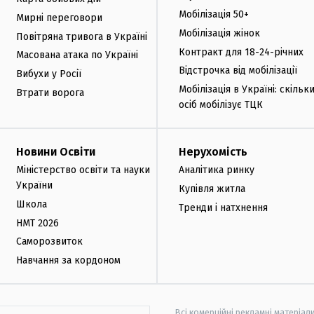
Мобілізація 50+
Мирні переговори
Мобілізація жінок
Повітряна тривога в Україні
Контракт для 18-24-річних
Масована атака по Україні
Відстрочка від мобілізації
Вибухи у Росії
Мобілізація в Україні: скільк
Втрати ворога
осіб мобілізує ТЦК
Новини Освіти
Нерухомість
Міністерство освіти та науки
Аналітика ринку
України
Купівля житла
Школа
Тренди і натхнення
НМТ 2026
Саморозвиток
Навчання за кордоном
Всі комерційні рекламні матеріал