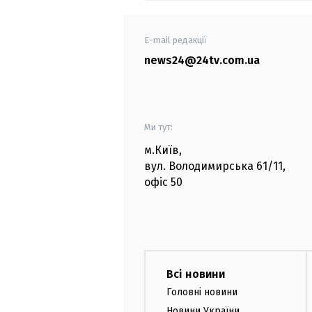
E-mail редакції
news24@24tv.com.ua
Ми тут:
м.Київ
,
вул. Володимирська
61/11,
офіс
50
Всі новини
Головні новини
Новини України