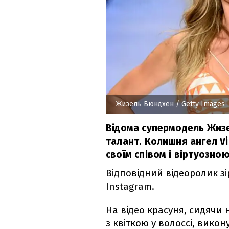
Жизель Бюндхен
/ Getty Images
Відома супермодель Жизе
талант. Колишня ангел Vi
своїм співом і віртуозною
Відповідний відеоролик зі
Instagram.
На відео красуня, сидячи на
з квіткою у волоссі, вико