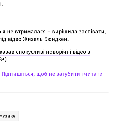
і.
о я не втрималася – вирішила заспівати,
під відео Жизель Бюндхен.
азав спокусливі новорічні відео з
8+)
Підпишіться, щоб не загубити і читати
МУЗИКА