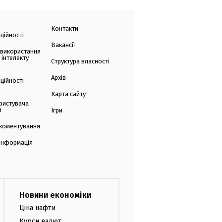
Контакти
ційності
Вакансії
 використання
 інтелекту
Структура власності
Архів
ційності
Карта сайту
ристувача
и
Ігри
коментування
 інформація
Новини економіки
Ціна нафти
Курси валют