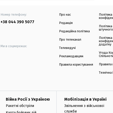
Номер телефону:
Про нас
Політика
конфіден
+38 044 390 5077
Редакція
Політика
штучного
Редакційна політика
Політика
Про телеканал
конфіден
додатку
Ми в соцмережах:
Телеведучі
Угода Ко
Спільнот
Рекламодавцям
Правила 
Правила користування
Технічна
Війна Росії з Україною
Мобілізація в Україні
Ракетні обстріли
Звільнення з військової
служби
Карта бойових дій