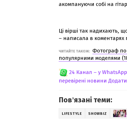
акомпануючи собі на гітар
Ці вірші так надихають, щ
– написала в коментарях 
Фотограф пок
ЧИТАЙТЕ ТАКОЖ:
популярними моделями (1
24 Канал – у WhatsApp
перевірені новини
Додати
Повʼязані теми:
LIFESTYLE
SHOWBIZ