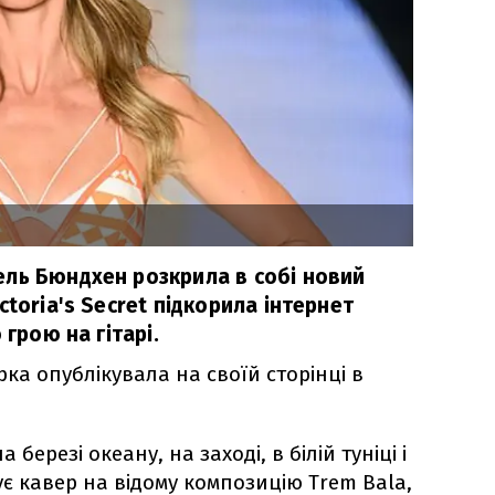
ль Бюндхен розкрила в собі новий
ctoria's Secret підкорила інтернет
 грою на гітарі.
рка опублікувала на своїй сторінці в
 березі океану, на заході, в білій туніці і
нує кавер на відому композицію Trem Bala,