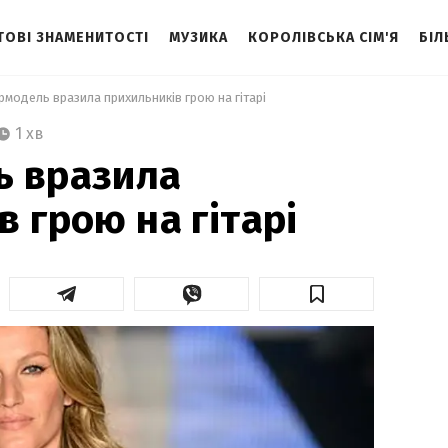
ТОВІ ЗНАМЕНИТОСТІ
МУЗИКА
КОРОЛІВСЬКА СІМ'Я
БІЛ
рмодель вразила прихильників грою на гітарі 
1 хв
ь вразила
 грою на гітарі