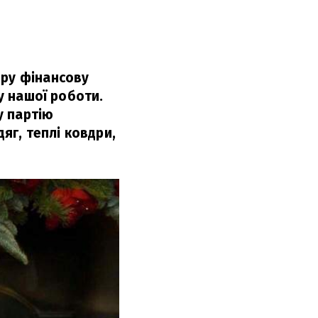
дру фінансову
ку нашої роботи.
у партію
яг, теплі ковдри,