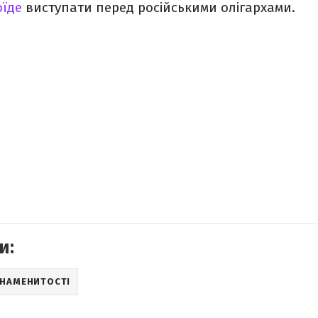
оїде
виступати перед російськими олігархами.
и:
ЗНАМЕНИТОСТІ