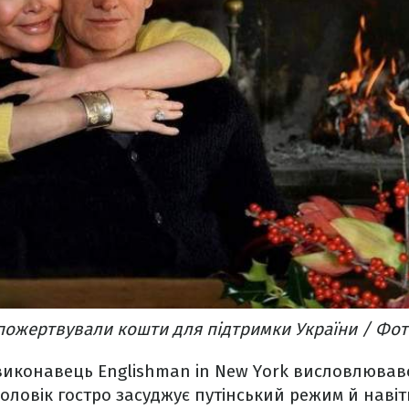
пожертвували кошти для підтримки України / Фото
виконавець Englishman in New York висловлював
 Чоловік гостро засуджує путінський режим й наві