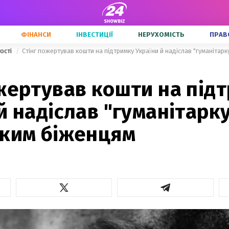
ФІНАНСИ
ІНВЕСТИЦІЇ
НЕРУХОМІСТЬ
ПРАВ
тості
Стінг пожертував кошти на підтримку України й надіслав "гуманітарк
1
жертував кошти на під
й надіслав "гуманітарк
ьким біженцям