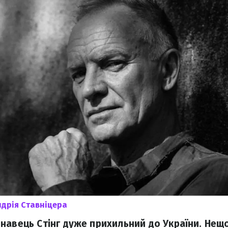
дрія Ставніцера
навець Стінг дуже прихильний до України. Нещ