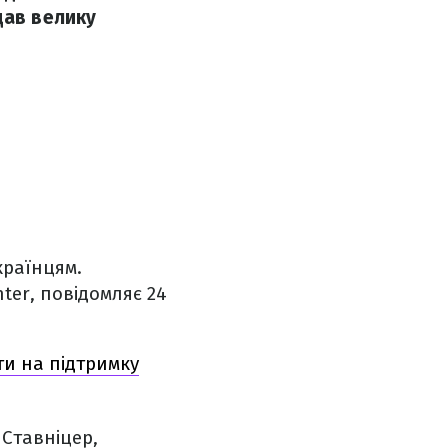
дав велику
країнцям.
ter, повідомляє 24
ти на підтримку
 Ставніцер,