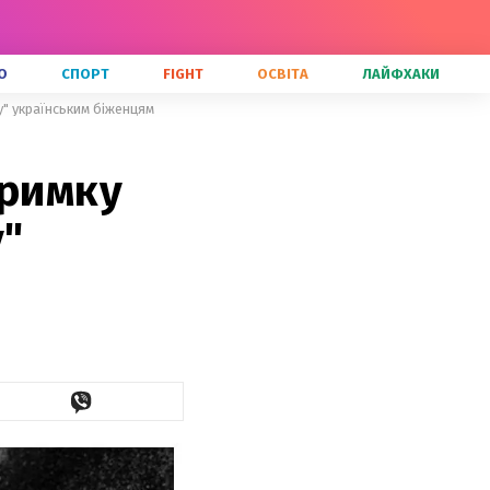
О
СПОРТ
FIGHT
ОСВІТА
ЛАЙФХАКИ
у" українським біженцям
тримку
у"