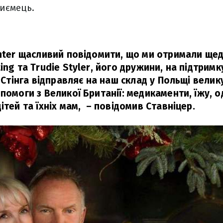
иємець.
enter щасливий повідомити, що ми отримали ще
ing та Trudie Styler, його дружини, на підтрим
я Стінга відправляє на наш склад у Польщі велик
помоги з Великої Британії: медикаменти, їжу, од
ітей та їхніх мам,
– повідомив Ставніцер.