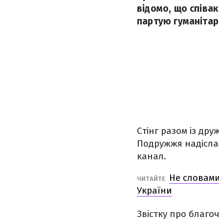
відомо, що співа
партую гуманітар
Стінг разом із др
Подружжя надіслал
канал.
Не словами
ЧИТАЙТЕ
України
Звістку про благо