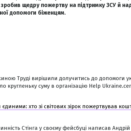
к зробив щедру пожертву на підтримку ЗСУ й на
ної допомоги біженцям.
ужиною Труді вирішили долучитись до допомоги у
о кругленьку суму в організацію Help Ukraine.cen
 єдиними: хто зі світових зірок пожертвував кош
чинність Стінга у своєму фейсбуці написав Андрій