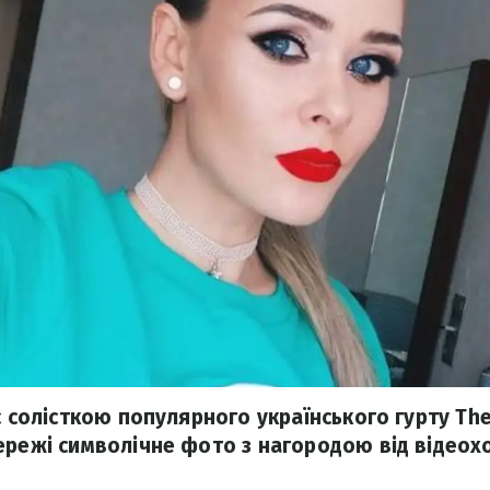
є солісткою популярного українського гурту The
ережі символічне фото з нагородою від відеох