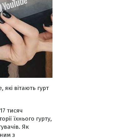
 які вітають гурт
17 тисяч
орії їхнього гурту,
увачів. Як
дним з