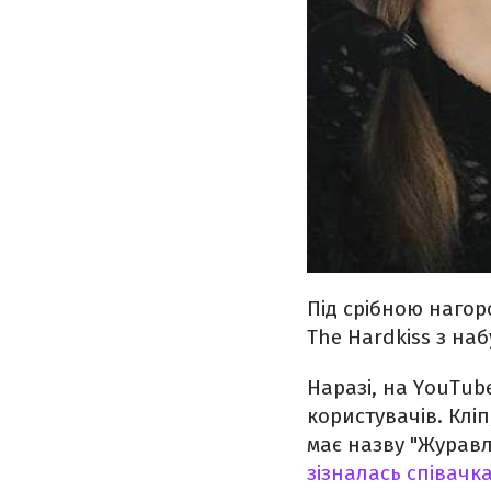
Під срібною нагор
The Hardkiss з наб
Наразі, на YouTub
користувачів. Кліп
має назву "Журавлі
зізналась співачк