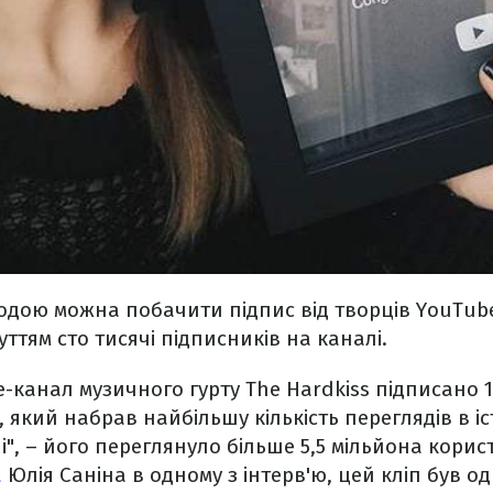
одою можна побачити підпис від творців YouTube,
уттям сто тисячі підписників на каналі.
e-канал музичного гурту The Hardkiss підписано 1
, який набрав найбільшу кількість переглядів в іст
", – його переглянуло більше 5,5 мільйона корист
а
Юлія Саніна в одному з інтерв'ю, цей кліп був о