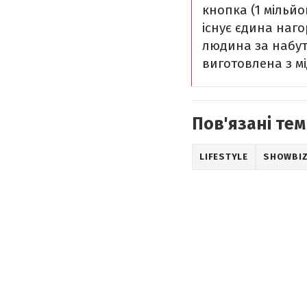
кнопка (1 мільйо
існує єдина наг
людина за набутт
виготовлена з м
Пов'язані тем
LIFESTYLE
SHOWBI