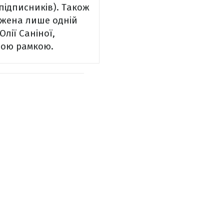
підписників).
Також
уджена лише одній
лії Саніної,
вою рамкою.