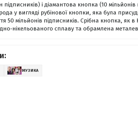
н підписників) і діамантова кнопка (10 мільйонів 
орода у вигляді рубінової кнопки, яка була прис
я 50 мільйонів підписників. Срібна кнопка, як в Ю
ідно-нікельованого сплаву та обрамлена метале
и:
Z
МУЗИКА