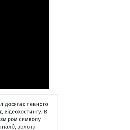
л досягає певного
д відеохостингу. В
озміром символу
аналі), золота