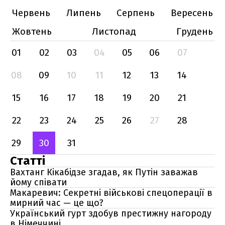
Червень
Липень
Серпень
Вересень
Жовтень
Листопад
Грудень
01
02
03
04
05
06
07
08
09
10
11
12
13
14
15
16
17
18
19
20
21
22
23
24
25
26
27
28
29
30
31
Статті
Вахтанг Кікабідзе згадав, як Путін заважав
йому співати
Макаревич: Секретні військові спецоперації в
мирний час — це що?
Український гурт здобув престижну нагороду
в Німеччині