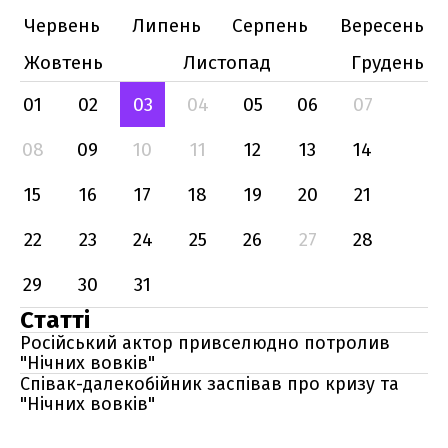
Червень
Липень
Серпень
Вересень
Жовтень
Листопад
Грудень
01
02
03
04
05
06
07
08
09
10
11
12
13
14
15
16
17
18
19
20
21
22
23
24
25
26
27
28
29
30
31
Статті
Російський актор привселюдно потролив
"Нічних вовків"
Співак-далекобійник заспівав про кризу та
"Нічних вовків"