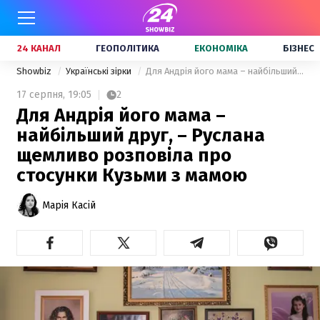
24 КАНАЛ
ГЕОПОЛІТИКА
ЕКОНОМІКА
БІЗНЕС
Showbiz
Українські зірки
Для Андрія його мама – найбільший друг, – Руслана щемливо розповіла про стосунки Кузьми з мамою
17 серпня,
19:05
2
Для Андрія його мама –
найбільший друг, – Руслана
щемливо розповіла про
стосунки Кузьми з мамою
Марія Касій