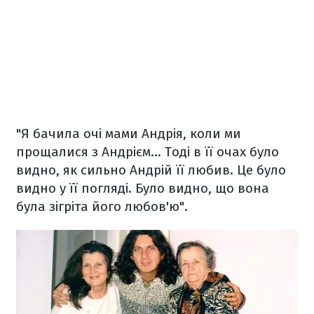
"Я бачила очі мами Андрія, коли ми
прощалися з Андрієм… Тоді в її очах було
видно, як сильно Андрій її любив. Це було
видно у її погляді. Було видно, що вона
була зігріта його любов'ю".