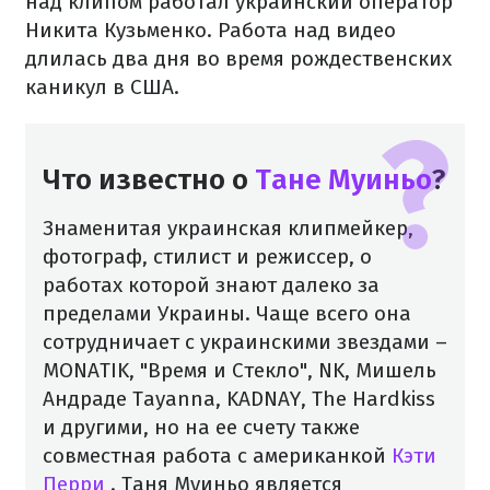
над клипом работал украинский оператор
Никита Кузьменко. Работа над видео
длилась два дня во время рождественских
каникул в США.
Что известно о
Тане Муиньо
?
Знаменитая украинская клипмейкер,
фотограф, стилист и режиссер, о
работах которой знают далеко за
пределами Украины. Чаще всего она
сотрудничает с украинскими звездами –
MONATIK, "Время и Стекло", NK, Мишель
Андраде Tayanna, KADNAY, The Hardkiss
и другими, но на ее счету также
совместная работа с американкой
Кэти
Перри
. Таня Муиньо является