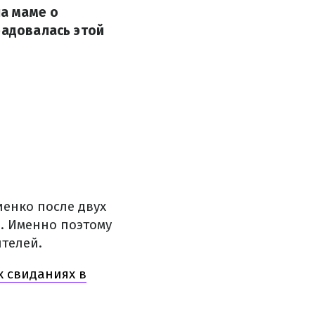
ла маме о
радовалась этой
енко после двух
. Именно поэтому
ителей.
х свиданиях в