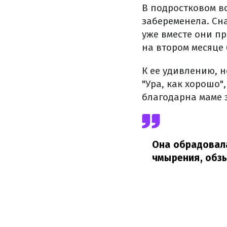
В подростковом во
забеременела. Сн
уже вместе они п
на втором месяце
К ее удивлению, 
"Ура, как хорошо"
благодарна маме з
Она обрадовал
чмырения, обзы