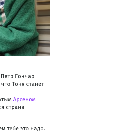
. Петр Гончар
 что Тоня станет
натым
Арсеном
ся страна
ем тебе это надо.