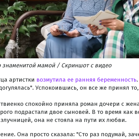
о знаменитой мамой / Скриншот с видео
отца артистки
возмутила ее ранняя беременность
"догулялась". Успокоившись, он все же принял то,
твиенко спокойно приняла роман дочери с же
торого подрастали двое сыновей. В то время как в
злучницей, она не стояла на пути их любви.
ение. Она просто сказала: "Сто раз подумай, зач