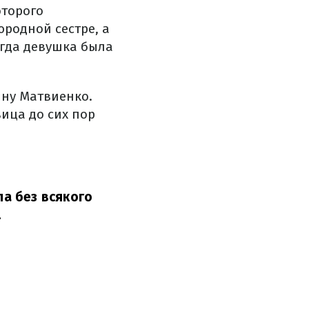
оторого
юродной сестре, а
огда девушка была
ину Матвиенко.
вица до сих пор
а без всякого
.