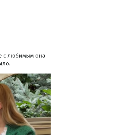
ке с любимым она
ыло.