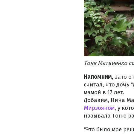
Тоня Матвиенко с
Напомним
, зато 
считал, что дочь 
мамой в 17 лет.
Добавим, Нина Ма
Мирзояном
, у ко
называла Тоню ра
"Это было мое реш