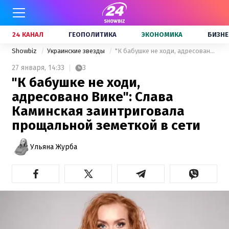
24 КАНАЛ
ГЕОПОЛИТИКА
ЭКОНОМИКА
БИЗНЕ
Showbiz
Украинские звезды
"К бабушке не ходи, адресовано Вике": Слава Каминская заинтриговала прощальной земеткой в сети
27 января,
14:33
3
"К бабушке не ходи,
адресовано Вике": Слава
Каминская заинтриговала
прощальной земеткой в сети
Ульяна Журба