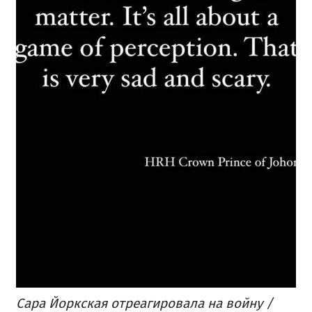
Сара Йоркская отреагировала на войну /