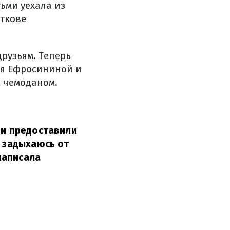
ьми уехала из
рткове
рузьям. Теперь
ля Ефросининой и
м чемоданом.
ми предоставили
е задыхаюсь от
написала