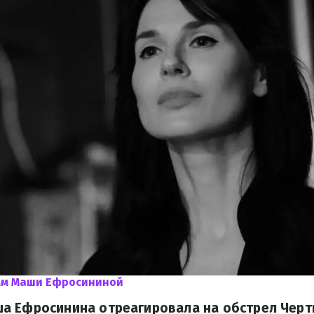
мм Маши Ефросининой
а Ефросинина отреагировала на обстрел Черт