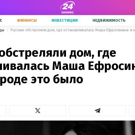
С
ФИНАНСЫ
ИНВЕСТИЦИИ
НЕДВИЖИМОСТЬ
зды
Русские обстреляли дом, где останавливалась Маша Ефросинина: в 
обстреляли дом, где
ливалась Маша Ефросин
ороде это было