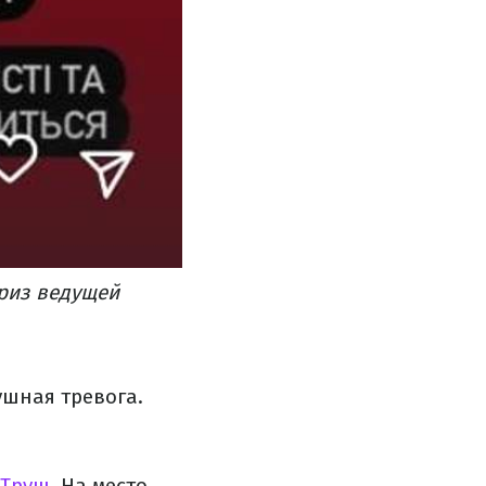
риз ведущей
ушная тревога.
 Труш
. На место