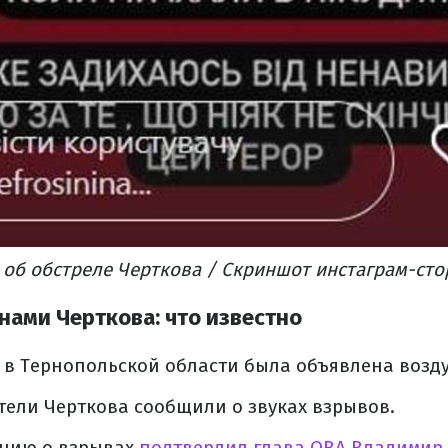
об обстреле Черткова / Скриншот инстаграм-сто
нами Черткова: что известно
 в Тернопольской области была объявлена возд
тели Черткова сообщили о звуках взрывов.
ацию о взрывах
подтвердил глава ОВА Владимир