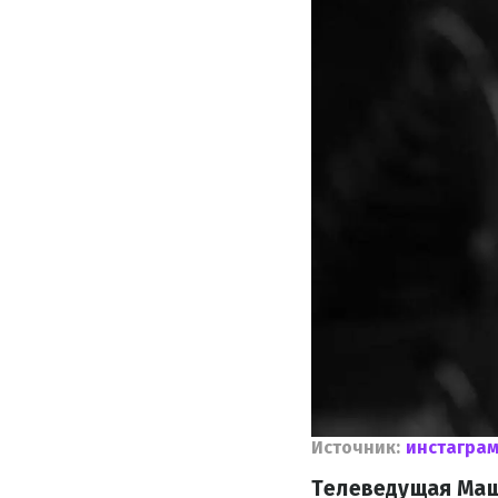
Источник:
инстагра
Телеведущая Маш