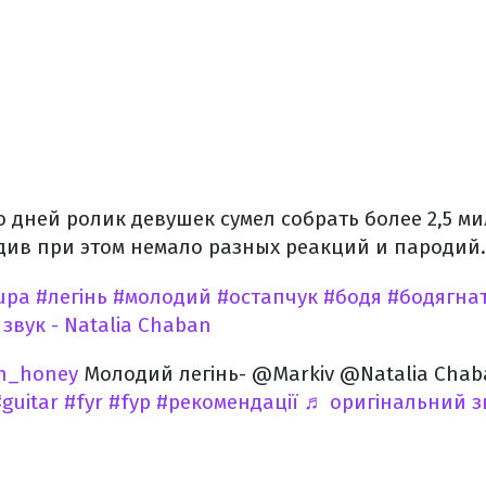
о дней ролик девушек сумел собрать более 2,5 м
див при этом немало разных реакций и пародий.
upa
#легінь
#молодий
#остапчук
#бодя
#бодягнат
звук - Natalia Chaban
h_honey
Молодий легінь- @Markiv @Natalia Chab
guitar
#fyr
#fyp
#рекомендації
♬ оригінальний з