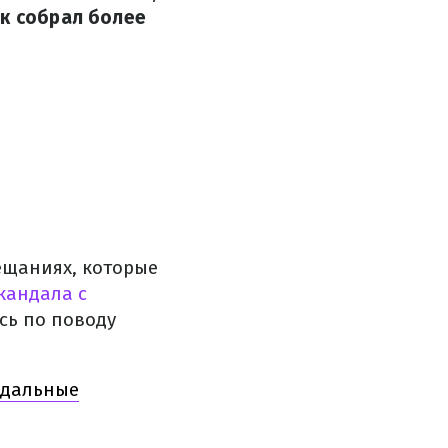
ик собрал более
ещаниях, которые
кандала с
сь по поводу
ндальные