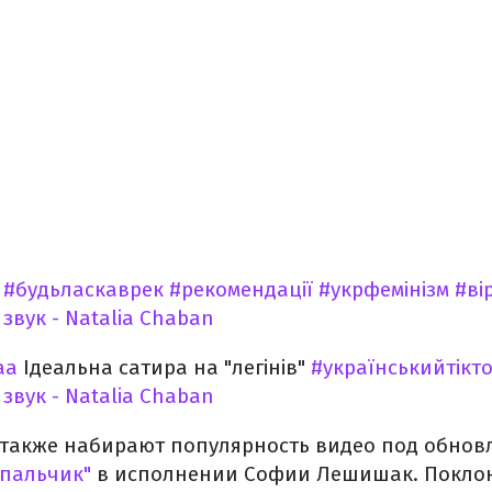
#будьласкаврек
#рекомендації
#укрфемінізм
#ві
звук - Natalia Chaban
aa
Ідеальна сатира на "легінів"
#українськийтікт
звук - Natalia Chaban
ке также набирают популярность видео под обно
пальчик"
в исполнении Софии Лешишак. Поклон