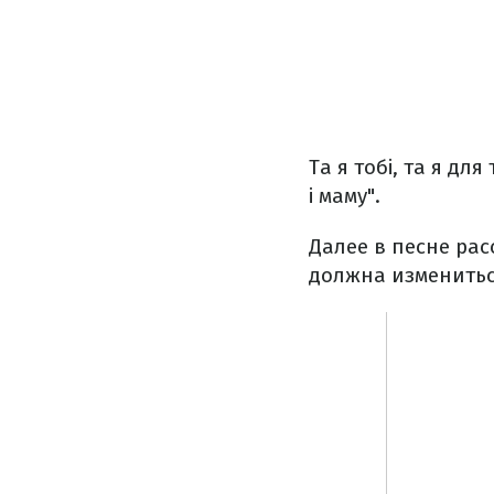
Та я тобі, та я для
і маму".
Далее в песне рас
должна изменитьс