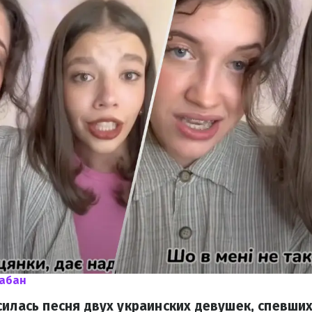
Чабан
силась песня двух украинских девушек, спевши