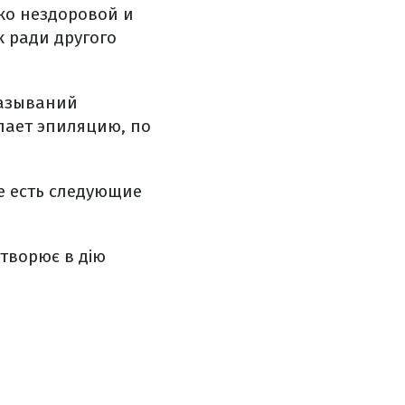
ко нездоровой и
к ради другого
казываний
лает эпиляцию, по
ке есть следующие
творює в дію