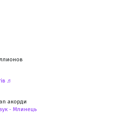
иллионов
ів
♬
an акорди
вук - Млинець