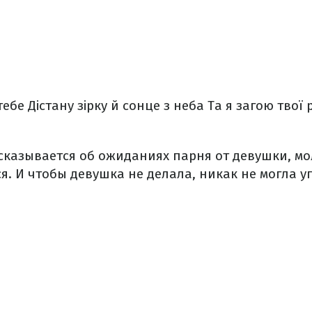
 тебе
Дістану зірку й сонце з неба
Та я загою твої 
сказывается об ожиданиях парня от девушки, мол
я. И чтобы девушка не делала, никак не могла у