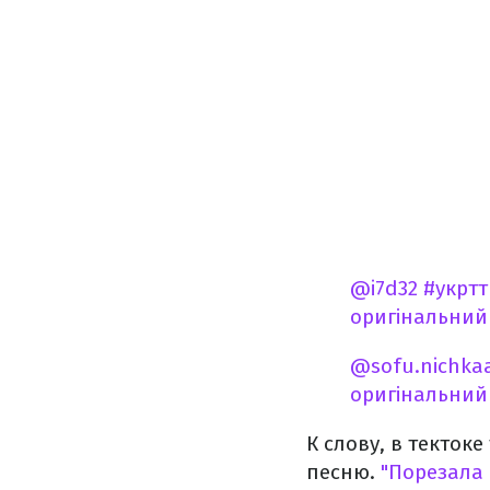
@i7d32
#укртт
оригінальний 
@sofu.nichka
оригінальний 
К слову, в текто
песню.
"Порезала 