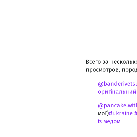
Всего за нескольк
просмотров, поро
@banderivets
оригінальний 
@pancake.wit
мої)
#ukraine
#
із медом