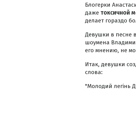
Блогерки Анастас
даже
токсичной м
делает гораздо б
Девушки в песне 
шоумена Владимир
его мнению, не мо
Итак, девушки соз
слова:
"Молодий легінь
Д