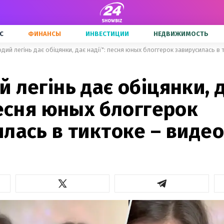
С
ФИНАНСЫ
ИНВЕСТИЦИИ
НЕДВИЖИМОСТЬ
дий легінь дає обіцянки, дає надії": песня юных блоггерок завирусилась в 
 легінь дає обіцянки, 
песня юных блоггерок
лась в тиктоке – видео