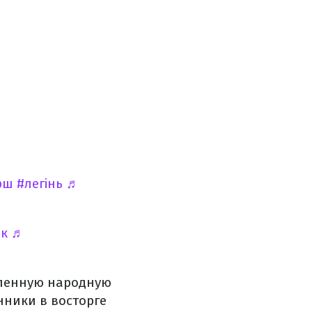
рш
#легінь
♬
ок
♬
вленную народную
ники в восторге