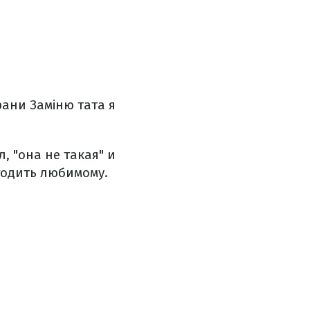
рани
Заміню тата я
, "она не такая" и
годить любимому.