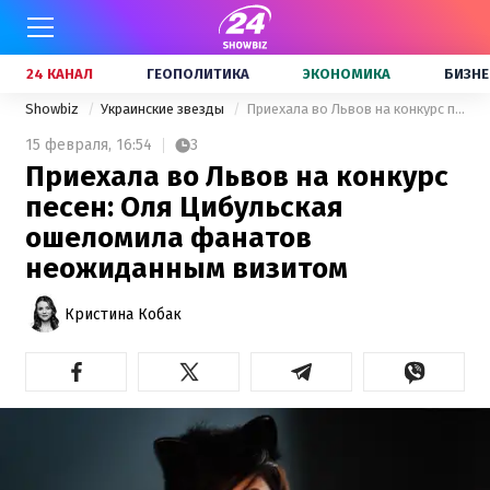
24 КАНАЛ
ГЕОПОЛИТИКА
ЭКОНОМИКА
БИЗНЕ
Showbiz
Украинские звезды
Приехала во Львов на конкурс песен: Оля Цибульская ошеломила фанатов неожиданным визитом
15 февраля,
16:54
3
Приехала во Львов на конкурс
песен: Оля Цибульская
ошеломила фанатов
неожиданным визитом
Кристина Кобак