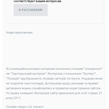
соответствуют вашим интересам.
К РАССЫЛКАМ
Наши приложения:
android
apple
smart tv
samsung smart tv
Всі комерційні рекламні матеріали позначені словами "Спецпроєкт"
чи "Партнерський матеріал". Матеріали з позначкою "Експерт",
"Позиція" відображають позицію авторів та героїв. Редакція може
не поділяти їхніх поглядів. Детальніше щодо реклами та правил
цитування можна ознайомитись в правилах користування сайтом.
Усі права захищені.
Матеріали сайту призначені для осіб старше
21
року (21+)
Онлайн-медіа «24 Канал»