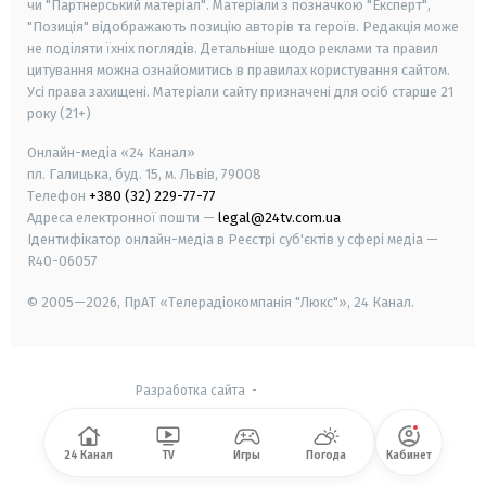
чи "Партнерський матеріал". Матеріали з позначкою "Експерт",
"Позиція" відображають позицію авторів та героїв. Редакція може
не поділяти їхніх поглядів. Детальніше щодо реклами та правил
цитування можна ознайомитись в правилах користування сайтом.
Усі права захищені.
Матеріали сайту призначені для осіб старше
21
року (21+)
Онлайн-медіа «24 Канал»
пл. Галицька, буд. 15, м. Львів, 79008
Телефон
+380 (32) 229-77-77
Адреса електронної пошти —
legal@24tv.com.ua
Ідентифікатор онлайн-медіа в Реєстрі суб'єктів у сфері медіа —
R40-06057
© 2005—2026,
ПрАТ «Телерадіокомпанія "Люкс"», 24 Канал.
Разработка сайта
-
24 Канал
TV
Игры
Погода
Кабинет