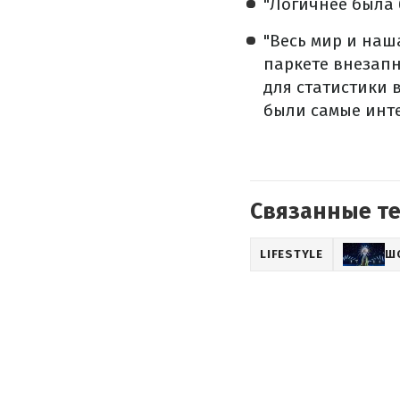
"Логичнее была 
"Весь мир и наш
паркете внезапно
для статистики 
были самые инте
Связанные т
LIFESTYLE
Ш