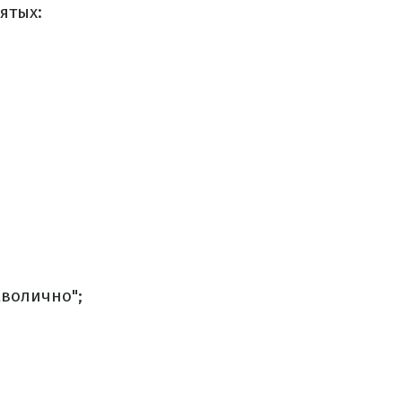
ятых:
мволично";