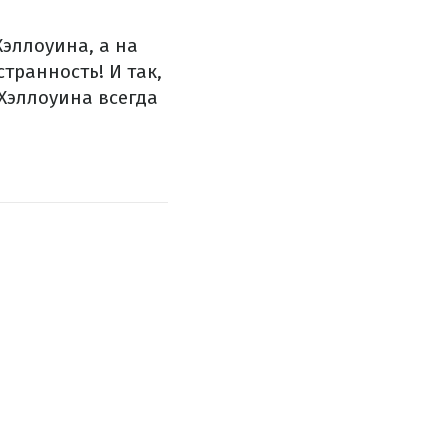
Хэллоуина, а на
транность! И так,
 Хэллоуина всегда