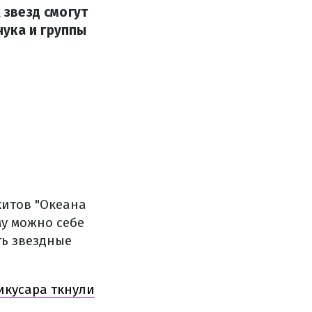
 звезд смогут
ука и группы
хитов "Океана
му можно себе
ть звездные
икусара ткнули