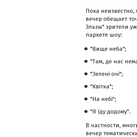
Пока неизвестно, 
вечер обещает то
Эльзы" зрители у
паркете шоу:
"Вище неба";
"Там, де нас нема
"Зелені очі";
"Квітка";
"На небі";
"Я їду додому".
В частности, мно
вечер тематически