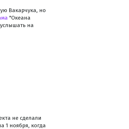
вую Вакарчука, но
ама
"Океана
 услышать на
екта не сделали
а 1 ноября, когда