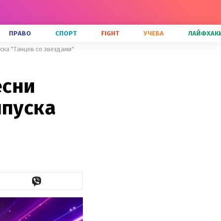
ПРАВО
СПОРТ
FIGHT
УЧЕБА
ЛАЙФХАК
уска "Танцев со звездами"
есни
ыпуска