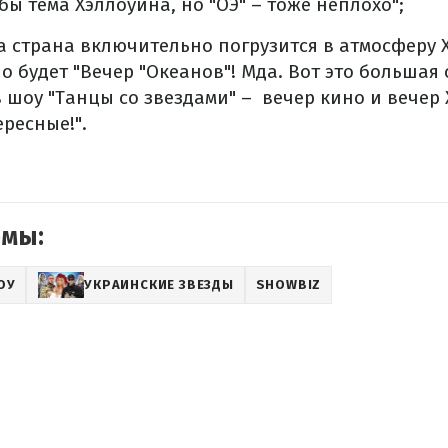
бы тема Хэллоуина, но "ОЭ" – тоже неплохо";
а страна включительно погрузится в атмосферу 
 будет "Вечер "Океанов"! Мда. Вот это большая с
в шоу "Танцы со звездами" – вечер кино и вечер
ресные!".
емы:
ОУ
УКРАИНСКИЕ ЗВЕЗДЫ
SHOWBIZ