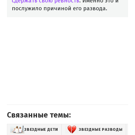
сдержать свою ревность
. Именно это и
послужило причиной его развода.
Связанные темы:
ЗВЕЗДНЫЕ ДЕТИ
ЗВЕЗДНЫЕ РАЗВОДЫ
ВЯ