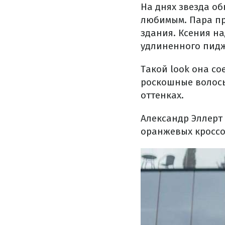
На днях звезда о
любимым. Пара пр
здания. Ксения н
удлиненного пидж
Такой look она с
роскошные волосы
оттенках.
Александр Эллерт
оранжевых кроссо