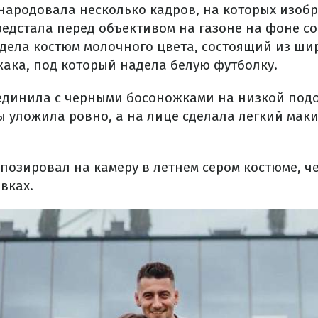
бнародовала несколько кадров, на которых изоб
едстала перед объективом на газоне на фоне с
адела костюм молочного цвета, состоящий из ши
ака, под который надела белую футболку.
оединила с черными босоножками на низкой под
 уложила ровно, а на лице сделала легкий мак
 позировал на камеру в летнем сером костюме, ч
вках.