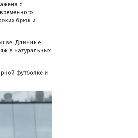
ражена с
овременного
роких брюк и
ошве. Длинные
ияж в натуральных
ерной футболке и