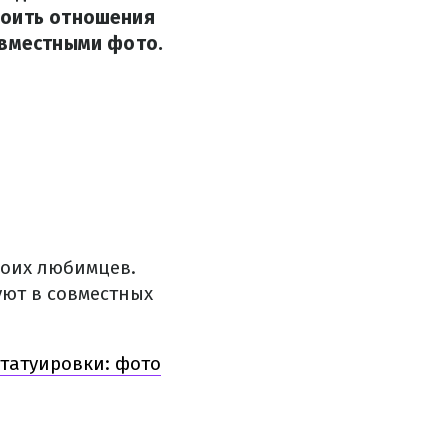
роить отношения
овместными фото.
воих любимцев.
уют в совместных
татуировки: фото