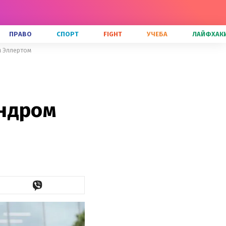
ПРАВО
СПОРТ
FIGHT
УЧЕБА
ЛАЙФХАК
м Эллертом
андром