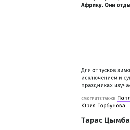
Африку. Они отды
Для отпусков зим
исключением и су
праздниках изуча
Попл
СМОТРИТЕ ТАКЖЕ
Юрия Горбунова
Тарас Цымба