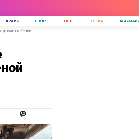
ПРАВО
СПОРТ
FIGHT
УЧЕБА
ЛАЙФХАК
отдыхает в Кении
е
еной