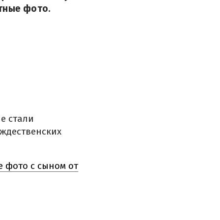
тные фото.
е стали
ождественских
 фото с сыном от