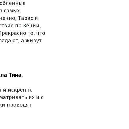
любленные
з самых
нечно, Тарас и
ствие по Кении,
рекрасно то, что
традают, а живут
ла Тина.
Они искренне
матривать их и с
ки проводят