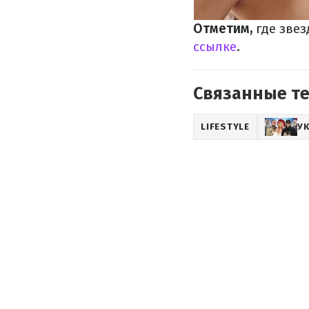
Отметим,
где зве
ссылке
.
Связанные т
LIFESTYLE
У