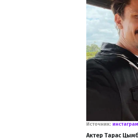
Источник:
инстагра
Актер Тарас Цымб