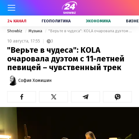
24 КАНАЛ
ГЕОПОЛИТИКА
ЭКОНОМИКА
БИЗНЕ
Showbiz
Музыка
"Верьте в чудеса": KOLA очаровала дуэтом с 11-летней певицей – чувственный трек
10 августа,
17:55
3
"Верьте в чудеса": KOLA
очаровала дуэтом с 11-летней
певицей – чувственный трек
София Хомишин