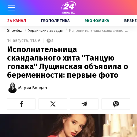
24 КАНАЛ
ГЕОПОЛИТИКА
ЭКОНОМИКА
БИЗНЕ
Showbiz
Украинские звезды
Исполнительница скандального хита "Танцую гопака" Лущинская объявила о беременности: первые фото
14 августа,
11:09
3
Исполнительница
скандального хита "Танцую
гопака" Лущинская объявила о
беременности: первые фото
Мария Бондар