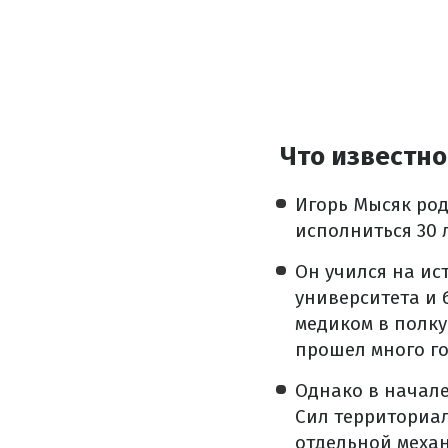
Что известно
Игорь Мысяк род
исполниться 30 
Он учился на ис
университета и 
медиком в полку
прошел много го
Однако в начале
Сил территориа
отдельной меха