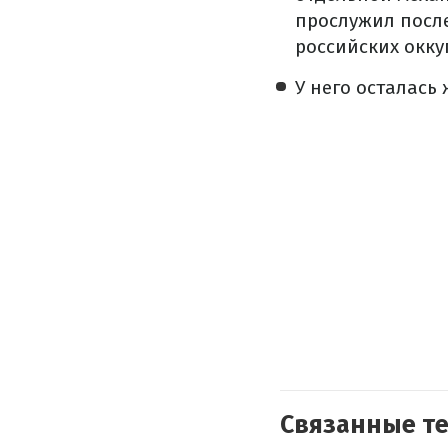
прослужил после
российских окку
У него осталась
Связанные т