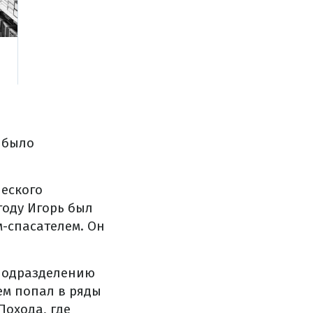
 было
ческого
году Игорь был
м-спасателем. Он
 подразделению
ем попал в ряды
охода, где