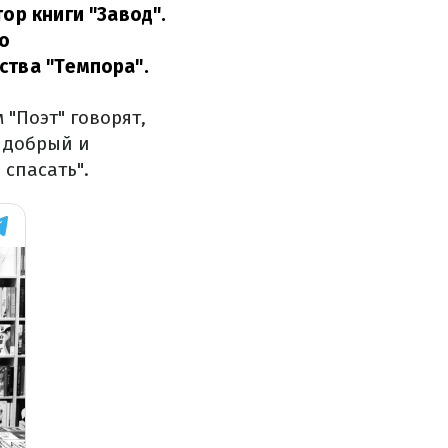
ор книги "Завод".
го
ства "Темпора".
"Поэт" говорят,
о добрый и
 спасать".