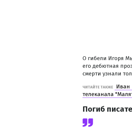
О гибели Игоря Мы
его дебютная проз
смерти узнали тол
Иван 
ЧИТАЙТЕ ТАКЖЕ
телеканала "Маля
Погиб писат