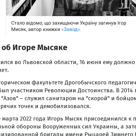
 об Игоре Мысяке
ился во Львовской области, 16 июня ему должно
лет.
торическом факультете Дрогобычского педагоги
был участником Революции Достоинства. В 2014 
 "Азов" – служил санитаром на "скорой" и бойцо
рячих точек и демобилизовался.
 марта 2022 года Игорь Мысяк присоединился к
льной обороны Вооруженных сил Украины, а зат
низированной бригады имени Рыцарей Зимнего П