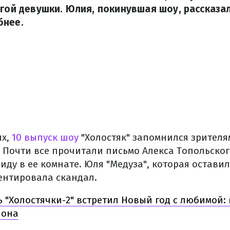
угой девушки. Юлия, покинувшая шоу, рассказа
бнее.
х,
10 выпуск шоу
"Холостяк" запомнился зрителя
 Почти все прочитали письмо Алекса Топольско
иду в ее комнате. Юля "Медуза", которая оставил
ентировала скандал.
 "Холостячки-2" встретил Новый год с любимой: 
 она