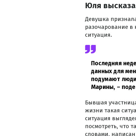
Юля высказа
Девушка признала
разочарование в 
ситуация.
Последняя неде
данных для мен
подумают люди,
Марины,
– поде
Бывшая участница
жизни такая ситу
ситуация выгляде
посмотреть, что т
словами, написан