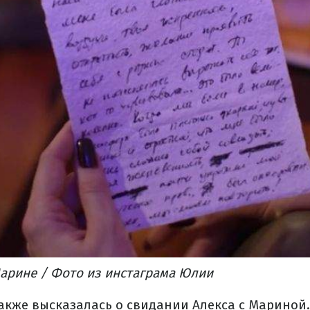
Марине / Фото из инстаграма Юлии
акже высказалась о свидании Алекса с Мариной.