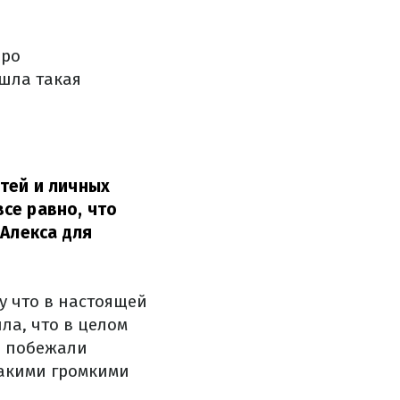
про
ошла такая
тей и личных
се равно, что
 Алекса для
у что в настоящей
ла, что в целом
а побежали
 такими громкими