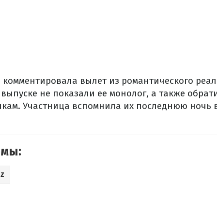
е комментировала вылет из романтического реа
 выпуске не показали ее монолог, а также обрат
кам. Участница вспомнила их последнюю ночь вм
емы:
IZ