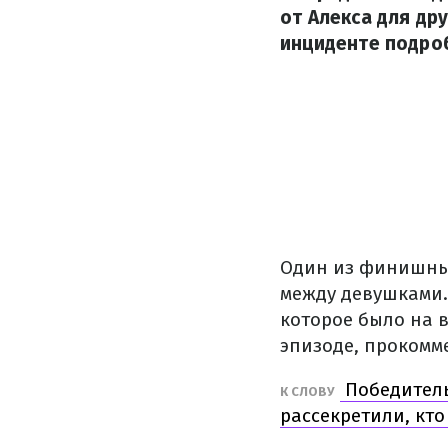
от Алекса для др
инциденте подро
Один из финишны
между девушками.
которое было на в
эпизоде, прокомм
Победитель
К СЛОВУ
рассекретили, кто