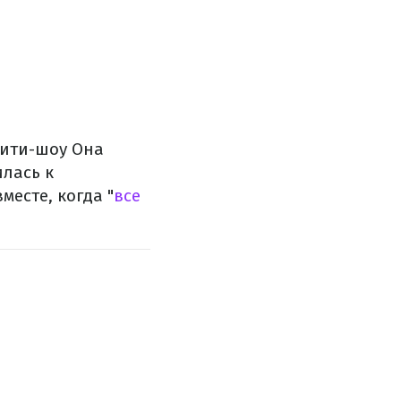
лити-шоу Она
илась к
есте, когда "
все