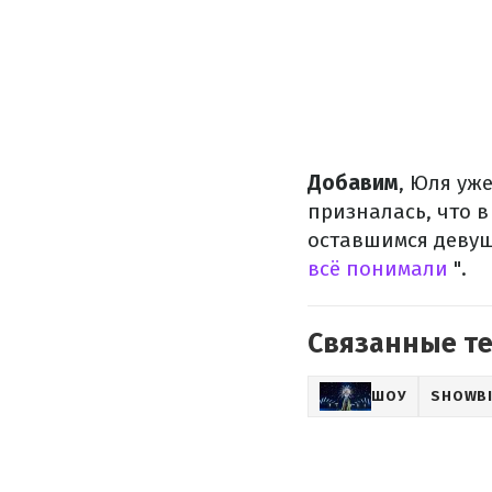
Добавим
, Юля уж
призналась, что в
оставшимся девуш
всё понимали
".
Связанные т
ШОУ
SHOWB