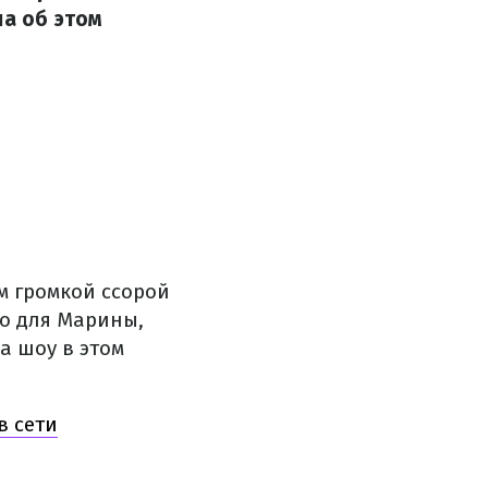
ла об этом
м громкой ссорой
го для Марины,
а шоу в этом
в сети