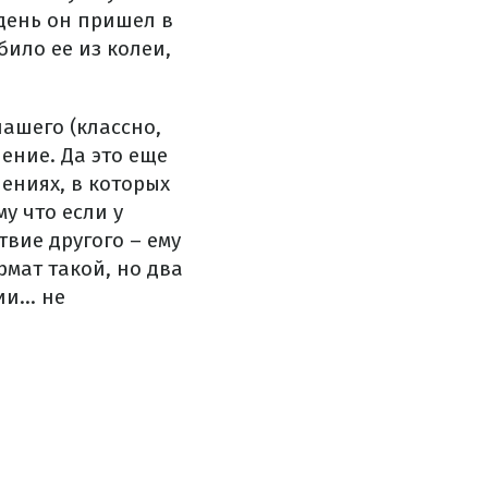
 день он пришел в
било ее из колеи,
нашего (классно,
ение. Да это еще
ениях, в которых
у что если у
вие другого – ему
рмат такой, но два
и... не