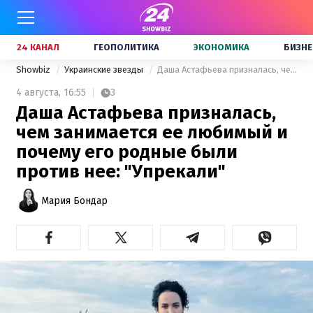
24 КАНАЛ
ГЕОПОЛИТИКА
ЭКОНОМИКА
БИЗНЕ
Showbiz
Украинские звезды
Даша Астафьева призналась, чем занимается ее любимый и почему его родные были против нее: "Упрекали"
4 августа,
16:55
3
Даша Астафьева призналась,
чем занимается ее любимый и
почему его родные были
против нее: "Упрекали"
Мария Бондар