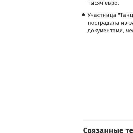
тысяч евро.
Участница "Танц
пострадала из-з
документами, че
Связанные т