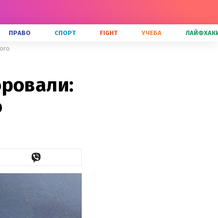
ПРАВО
СПОРТ
FIGHT
УЧЕБА
ЛАЙФХАК
ного
оровали:
о