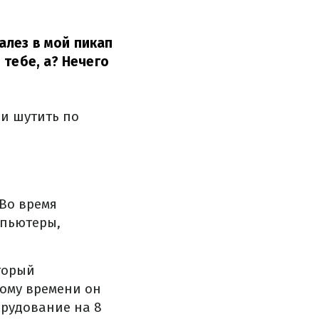
залез в мой пикап
 тебе, а? Нечего
и шутить по
 Во время
мпьютеры,
оторый
тому времени он
орудование на 8