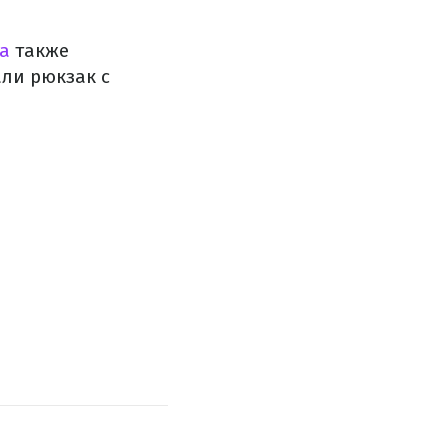
а
также
али рюкзак с