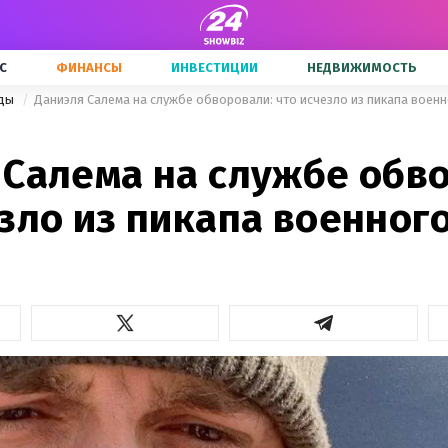
С
ФИНАНСЫ
ИНВЕСТИЦИИ
НЕДВИЖИМОСТЬ
зды
Даниэля Салема на службе обворовали: что исчезло из пикапа воен
 Салема на службе обв
зло из пикапа военног