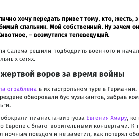
лично хочу передать привет тому, кто, жесть, 
бимый спальник. Мой собственный. Ну зачем он
Животное,
– возмутился телеведущий.
я Салема решили подбодрить военного и начал
льных сетях.
 жертвой воров за время войны
ла ограблена
в их гастрольном туре в Германии.
рездене обворовали бус музыкантов, забрав ко
ьги.
е обокрали пианиста-виртуоза
Евгения Хмару
, к
о Европе с благотворительными концертами. К 
ал ночным поездом и не заметил, как потерял об