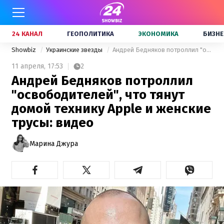
24 КАНАЛ
ГЕОПОЛИТИКА
ЭКОНОМИКА
БИЗНЕ
Showbiz
Украинские звезды
Андрей Бедняков потроллил "освободителей", что тянут домой технику Apple и женские трусы: видео
11 апреля,
17:53
2
Андрей Бедняков потроллил
"освободителей", что тянут
домой технику Apple и женские
трусы: видео
Марина Джура