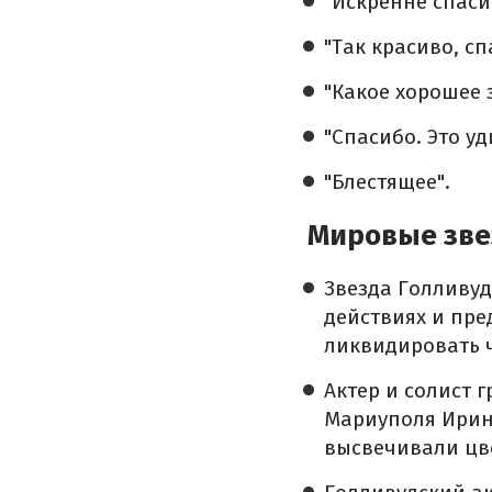
"Искренне спаси
"Так красиво, сп
"Какое хорошее 
"Спасибо. Это у
"Блестящее".
Мировые зве
Звезда Голливу
действиях и пре
ликвидировать 
Актер и солист 
Мариуполя Ирин
высвечивали цве