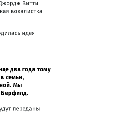
 Джордж Витти
ская вокалистка
одилась идея
ще два года тому
в семьи,
ной. Мы
 Берфилд.
будут переданы