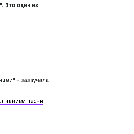
. Это один из
ійми" – зазвучала
полнением песни