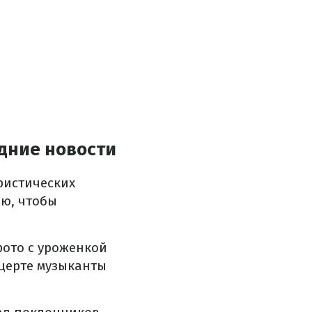
дние новости
ристических
ию, чтобы
ото с уроженкой
церте музыканты