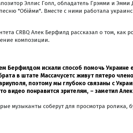
позитор Эллис Голл, обладатель Грэмми и Эмми
песню "Обійми". Вместе с ними работала украин
тета CRBQ Алек Берфилд рассказал о том, как р
дение композиции.
ем Берфилдом искали способ помочь Украине е
 брата в штате Массачусетс живут пятеро члено
риуполя, поэтому мы глубоко связаны с Украи
это видео понравится зрителям,
– заметил Алек
орые музыканты соберут для просмотра ролика, 