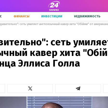
С
ФИНАНСЫ
ИНВЕСТИЦИИ
НЕДВИЖИМОСТЬ
удивительно": сеть умиляет англоязычный кавер хита "Обійми" от американ
вительно": сеть умиляе
ычный кавер хита "Обій
нца Эллиса Голла