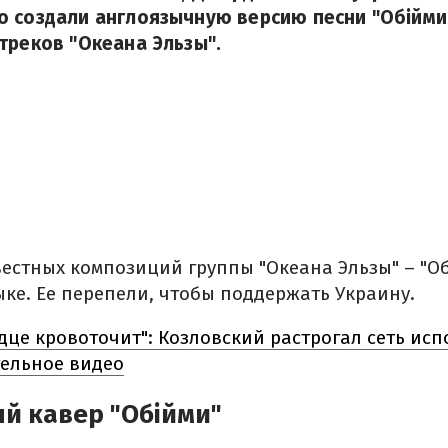
 создали англоязычную версию песни "Обійми"
треков "Океана Эльзы".
естных композиций группы "Океана Эльзы" – "Об
ке. Ее перепели, чтобы поддержать Украину.
дце кровоточит": Козловский растрогал сеть ис
тельное видео
й кавер "Обійми"