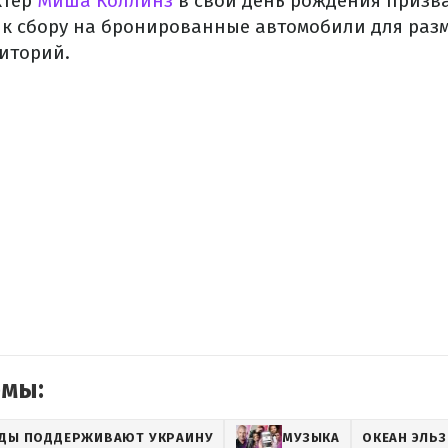
ктер
Миша Коллинз
в свой день рождения призв
 к сбору на бронированные автомобили для ра
иторий.
емы:
ЗДЫ ПОДДЕРЖИВАЮТ УКРАИНУ
МУЗЫКА
ОКЕАН ЭЛЬ