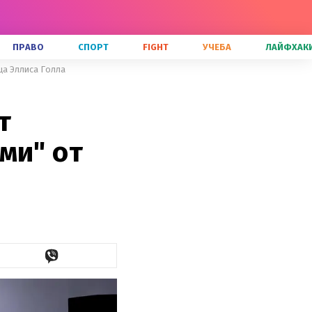
ПРАВО
СПОРТ
FIGHT
УЧЕБА
ЛАЙФХАК
ца Эллиса Голла
т
ми" от