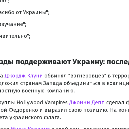
бо";
асибо от Украины";
звучание";
дивительно";
зды поддерживают Украину: после
да
Джордж Клуни
обвинял "вагнеровцев" в терро
дложил странам Запада объединиться в коалиц
частную военную компанию.
группы Hollywood Vampires
Джонни Депп
сделал ф
ой Федоренко и выразил свою позицию. На кон
та украинского флага.