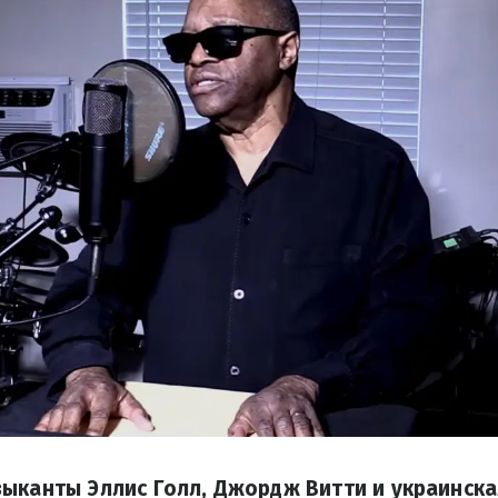
ыканты Эллис Голл, Джордж Витти и украинска