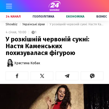
24 КАНАЛ
ГЕОПОЛІТИКА
ЕКОНОМІКА
БІЗНЕС
Showbiz
Українські зірки
У розкішній червоній сукні: Настя Каменських похизувалася фігурою
4 січня,
10:00
1
У розкішній червоній сукні:
Настя Каменських
похизувалася фігурою
Христина Кобак