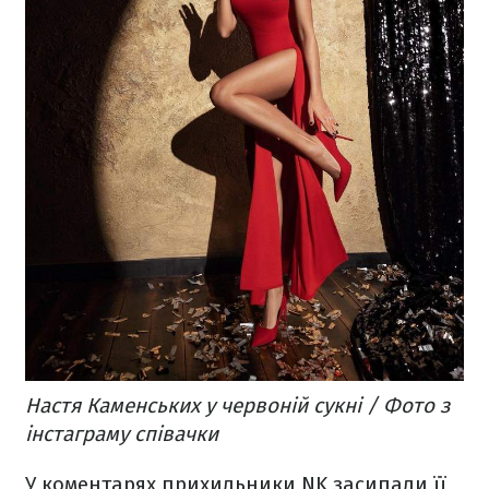
Настя Каменських у червоній сукні / Фото з
інстаграму співачки
У коментарях прихильники NK засипали її