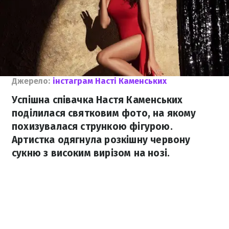
Джерело:
інстаграм Насті Каменських
Успішна співачка Настя Каменських
поділилася святковим фото, на якому
похизувалася стрункою фігурою.
Артистка одягнула розкішну червону
сукню з високим вирізом на нозі.