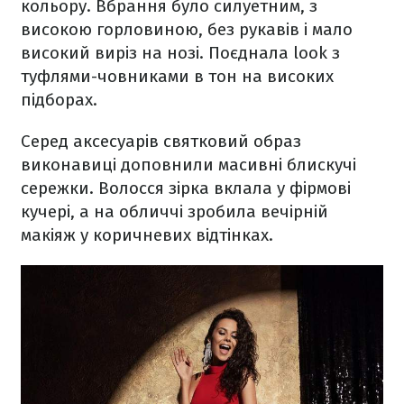
кольору. Вбрання було силуетним, з
високою горловиною, без рукавів і мало
високий виріз на нозі. Поєднала look з
туфлями-човниками в тон на високих
підборах.
Серед аксесуарів святковий образ
виконавиці доповнили масивні блискучі
сережки. Волосся зірка вклала у фірмові
кучері, а на обличчі зробила вечірній
макіяж у коричневих відтінках.