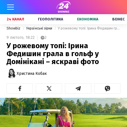
24 КАНАЛ
ГЕОПОЛІТИКА
ЕКОНОМІКА
БІЗНЕС
Showbiz
Українські зірки
У рожевому топі: Ірина Федишин грала в гольф у Домінікані – яскраві фото
9 лютого,
18:22
2
У рожевому топі: Ірина
Федишин грала в гольф у
Домінікані – яскраві фото
Христина Кобак