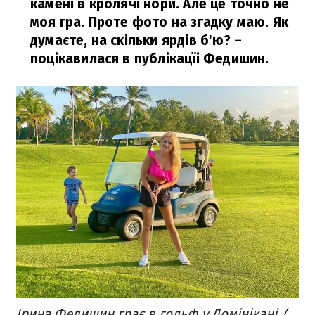
камені в кролячі нори. Але це точно не
моя гра. Проте фото на згадку маю. Як
думаєте, на скільки ярдів б'ю?
–
поцікавилася в публікацїі Федишин.
Ірина Федишин грає в гольф у Домінікані /