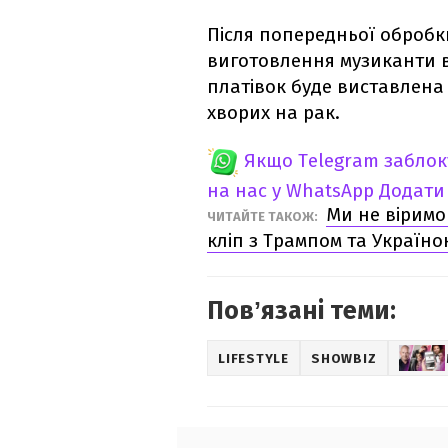
Після попередньої обробк
виготовлення музиканти в
платівок буде виставлена 
хворих на рак.
Якщо Telegram забло
на нас у WhatsApp
Додати
Ми не віримо
ЧИТАЙТЕ ТАКОЖ:
кліп з Трампом та Україн
Повʼязані теми:
LIFESTYLE
SHOWBIZ