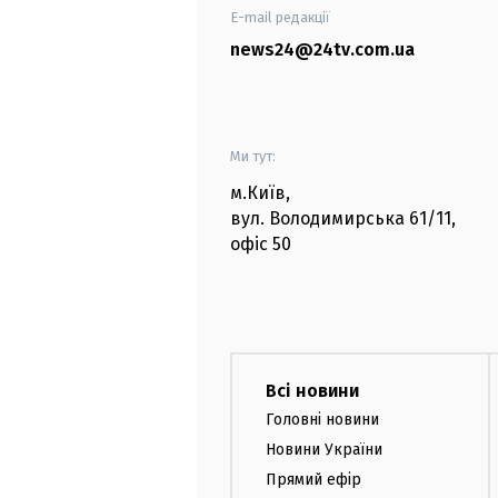
E-mail редакції
news24@24tv.com.ua
Ми тут:
м.Київ
,
вул. Володимирська
61/11,
офіс
50
Всі новини
Головні новини
Новини України
Прямий ефір