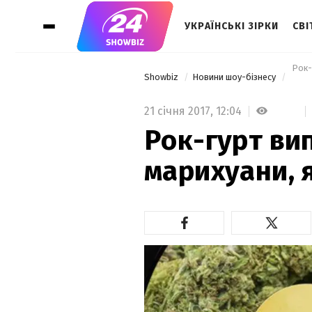
УКРАЇНСЬКІ ЗІРКИ
СВІ
 Рок-
Showbiz
Новини шоу-бізнесу
21 січня 2017,
12:04
Рок-гурт ви
марихуани, 