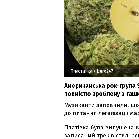
Пластинка
/ buro247
Американська рок-група S
повністю зроблену з гаш
Музиканти запевнили, що 
до питання легалізації м
Платівка була випущена в
записаний трек в стилі ре