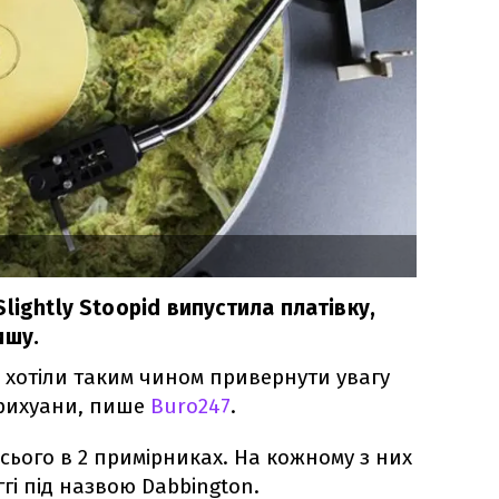
lightly Stoopid випустила платівку,
ишу.
хотіли таким чином привернути увагу
арихуани, пише
Buro247
.
сього в 2 примірниках. На кожному з них
ггі під назвою Dabbington.