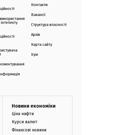
Контакти
ційності
Вакансії
 використання
 інтелекту
Структура власності
Архів
ційності
Карта сайту
ристувача
и
Ігри
коментування
 інформація
Новини економіки
Ціна нафти
Курси валют
Фінансові новини