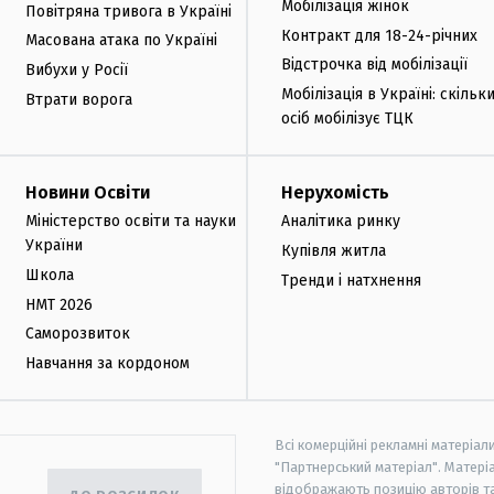
Мобілізація жінок
Повітряна тривога в Україні
Контракт для 18-24-річних
Масована атака по Україні
Відстрочка від мобілізації
Вибухи у Росії
Мобілізація в Україні: скільк
Втрати ворога
осіб мобілізує ТЦК
Новини Освіти
Нерухомість
Міністерство освіти та науки
Аналітика ринку
України
Купівля житла
Школа
Тренди і натхнення
НМТ 2026
Саморозвиток
Навчання за кордоном
Всі комерційні рекламні матеріал
"Партнерський матеріал". Матеріа
відображають позицію авторів та 