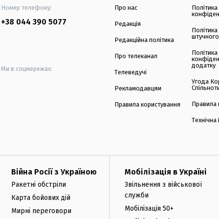
Номер телефону:
Про нас
Політика
конфіден
+38 044 390 5077
Редакція
Політика
штучного
Редакційна політика
Політика
Про телеканал
конфіден
додатку
Ми в соцмережах:
Телеведучі
Угода Ко
Спільнот
Рекламодавцям
Правила 
Правила користування
Технічна
Війна Росії з Україною
Мобілізація в Україні
Ракетні обстріли
Звільнення з військової
служби
Карта бойових дій
Мобілізація 50+
Мирні переговори