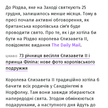
До Різдва, яке на Заході святкують 25
грудня, залишилось менше місяця. Тому в
пресі почали активні обговорення, як
британська королівська сім'я буде
проводити свято. Про те, як і де хотіла би
бути на Різдво королева Єлизавета ІІ,
повідомляє видання
The Daily Mail
.
73 річниця весілля Єлизавети ІІ і
ЦІКАВО
принца Філіпа: нове фото королівського
подружжя
Королева Єлизавета ІІ традиційно хотіла б
бачити всіх родичів у Сандрінгемі в
Норфолку. Там вони завжди збираються
напередодні свята. Згодом обмінюються
подарунками, а наступного дня йдуть до