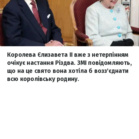
Королева Єлизавета ІІ вже з нетерпінням
очікує настання Різдва. ЗМІ повідомляють,
що на це свято вона хотіла б возз'єднати
всю королівську родину.