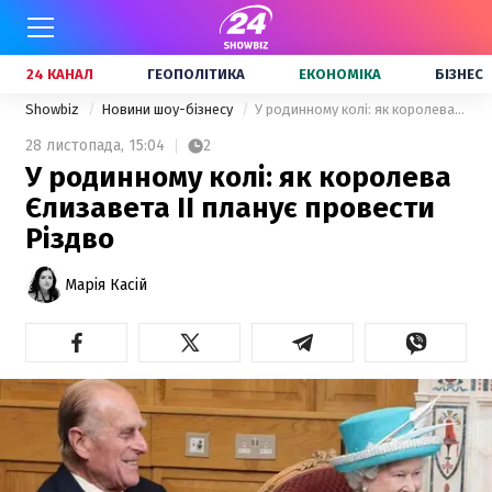
24 КАНАЛ
ГЕОПОЛІТИКА
ЕКОНОМІКА
БІЗНЕС
Showbiz
Новини шоу-бізнесу
У родинному колі: як королева Єлизавета ІІ планує провести Різдво
28 листопада,
15:04
2
У родинному колі: як королева
Єлизавета ІІ планує провести
Різдво
Марія Касій