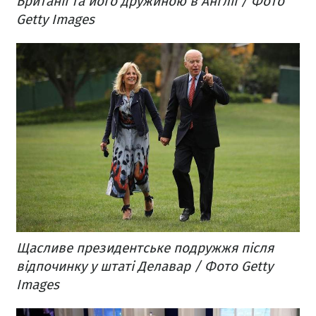
Британії та його дружиною в Англії / Фото
Getty Images
Щасливе президентське подружжя після
відпочинку у штаті Делавар / Фото Getty
Images