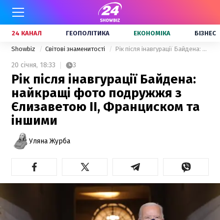
24 КАНАЛ
ГЕОПОЛІТИКА
ЕКОНОМІКА
БІЗНЕС
Showbiz
Світові знаменитості
Рік після інавгурації Байдена: найкращі фото подружжя з Єлизаветою II, Франциском та іншими
20 січня,
18:33
3
Рік після інавгурації Байдена:
найкращі фото подружжя з
Єлизаветою II, Франциском та
іншими
Уляна Журба