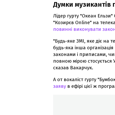
Думки музикантів 
Лідер гурту "Океан Ельзи"
"Козирєв Online" на телек
повинні виконувати закон
"Будь-яке ЗМІ, яке діє на т
будь-яка інша організація
законами і приписами, чин
повною мірою стосується У
сказав Вакарчук.
А от вокаліст гурту "Бумбо
заяву
в ефірі цієї ж прогр