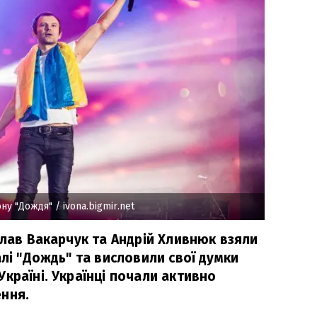
ону "Дождя"
/ ivona.bigmir.net
слав Вакарчук та Андрій Хливнюк взяли
алі "Дождь" та висловили свої думки
країні. Українці почали активно
ння.