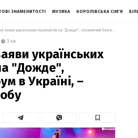
ТОВІ ЗНАМЕНИТОСТІ
МУЗИКА
КОРОЛІВСЬКА СІМ'Я
БІЛ
 Резонансні заяви українських музикантів на "Дожде", споживчий бум в Україні, – головне за добу   
3 хв
заяви українських
на "Дожде",
м в Україні, –
добу