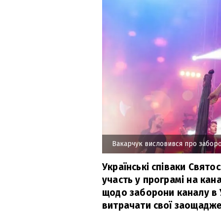
Вакарчук висловився про забор
Українські співаки Свято
участь у програмі на кан
щодо заборони каналу в У
витрачати свої заощадже