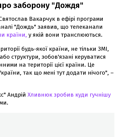
про заборону "Дождя"
 Святослав Вакарчук в ефірі програми
аналі "Дождь" заявив, що телеканали
и країни,
у якій вони транслюються.
ериторії будь-якої країни, не тільки ЗМІ,
 або структури, зобов'язані керуватися
ними на території цієї країни. Це
країни, так що мені тут додати нічого", –
кс" Андрій
Хливнюк зробив куди гучнішу
ами.