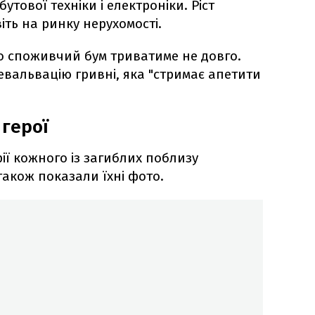
тової техніки і електроніки. Ріст
іть на ринку нерухомості.
о споживчий бум триватиме не довго.
евальвацію гривні, яка "стримає апетити
 герої
ії кожного із загиблих поблизу
також показали їхні фото.