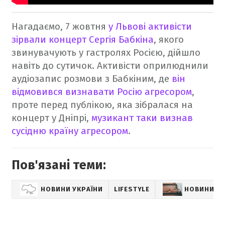
Нагадаємо, 7 жовтня
у Львові активісти
зірвали концерт Сергія Бабкіна
, якого
звинувачують у гастролях Росією, дійшло
навіть до сутичок. Активісти оприлюднили
аудіозапис розмови з Бабкіним, де
він
відмовився визнавати Росію агресором
,
проте перед публікою, яка зібралася на
концерт у Дніпрі,
музикант таки визнав
сусідню країну агресором
.
Пов'язані теми:
НОВИНИ УКРАЇНИ
LIFESTYLE
НОВИНИ К