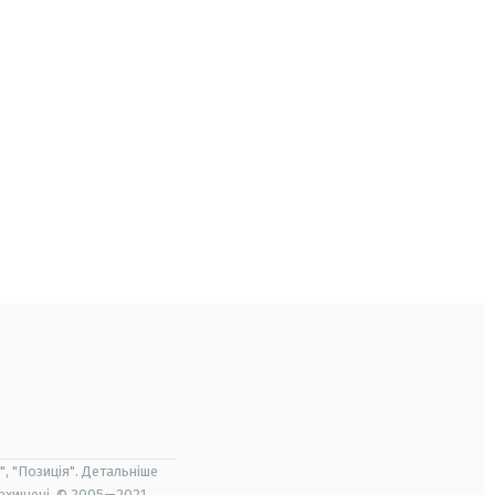
", "Позиція". Детальніше
захищені. © 2005—2021,