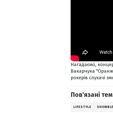
Нагадаємо, конце
Вакарчука "Оранже
рокерів слухачі з
Пов'язані тем
LIFESTYLE
SHOWBI