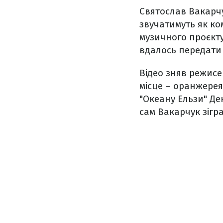
Святослав Вакарчук
звучатимуть як ко
музичного проєкту
вдалось передати 
Відео зняв режисе
місце – оранжерея
"Океану Ельзи" Ден
сам Вакарчук зігр