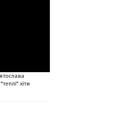
вятослава
теплі" хіти