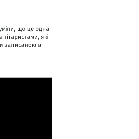
уміли, що це одна
а гітаристами, які
ути записаною в