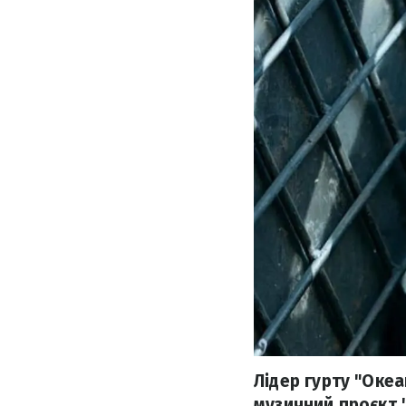
Лідер гурту "Оке
музичний проєкт 