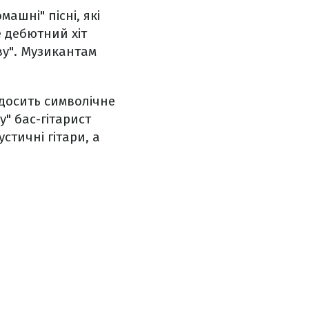
ашні" пісні, які
е дебютний хіт
ву". Музикантам
 досить символічне
у" бас-гітарист
стичні гітари, а