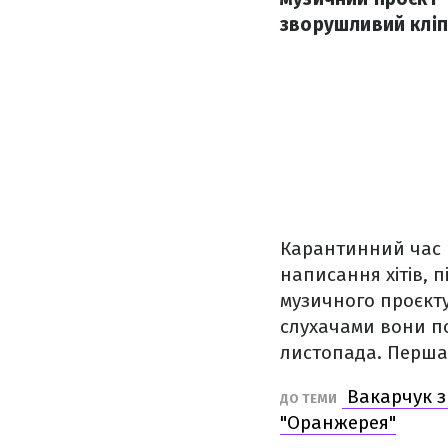
зворушливий кліп
Карантинний час 
написання хітів, 
музичного проєкту
слухачами вони по
листопада. Перша 
Вакарчук з
ДО ТЕМИ
"Оранжерея"