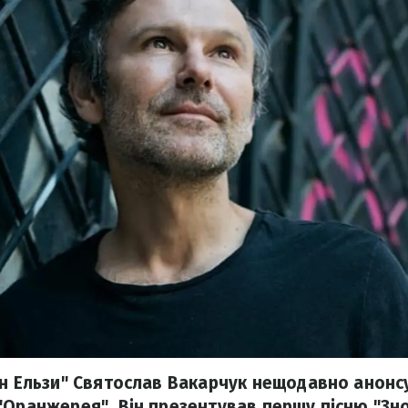
ан Ельзи" Святослав Вакарчук нещодавно анонс
"Оранжерея". Він презентував першу пісню "Зно