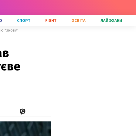
О
СПОРТ
FIGHT
ОСВІТА
ЛАЙФХАКИ
ню "Знову"
ав
тєве