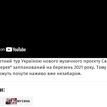
ртний тур Україною нового музичного проєкту С
рея" запланований на березень 2021 року. Тому "
можуть почути наживо вже незабаром.
и:
Z
МУЗИКА