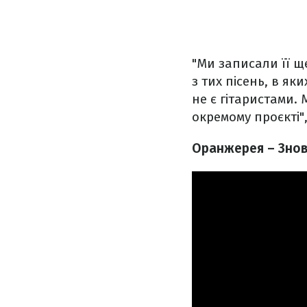
"Ми записали її щ
з тих пісень, в як
не є гітаристами.
окремому проєкті"
Оранжерея – Знову