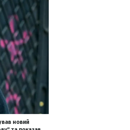
ував новий
ву" та показав