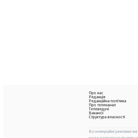
Про нас
Редакція
Редакційна політика
Про телеканал
Телеведучі
Вакансії
Структура власності
Всі комерційні рекламні ма
щодо реклами та правил ц