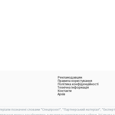
Рекламодавцям
Правила користування
Політика конфіденційності
Технічна інформація
Контакти
Архів
теріали позначені словами "Спецпроєкт", "Партнерський матеріал", "Експерт
итування можна ознайомитись в правилах користування сайтом. Усі права 