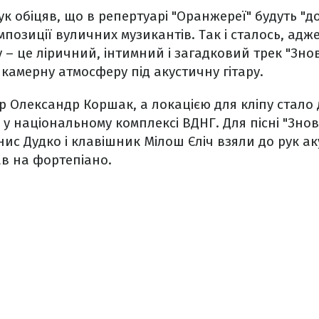
 обіцяв, що в репертуарі "Оранжереї" будуть "дом
мпозиції вуличних музикантів. Так і сталось, адж
 – це ліричний, інтимний і загадковий трек "Зно
камерну атмосферу під акустичну гітару.
р Олександр Коршак, а локацією для кліпу стало
 у національному комплексі ВДНГ. Для пісні "Знов
ис Дудко і клавішник Мілош Єліч взяли до рук аку
ав на фортепіано.