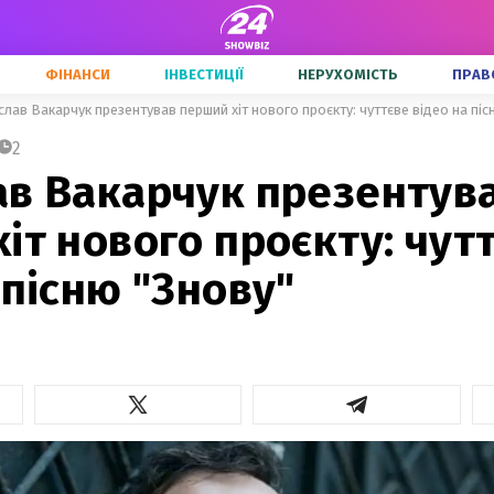
ФІНАНСИ
ІНВЕСТИЦІЇ
НЕРУХОМІСТЬ
ПРАВ
слав Вакарчук презентував перший хіт нового проєкту: чуттєве відео на піс
2
ав Вакарчук презентув
іт нового проєкту: чут
 пісню "Знову"