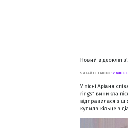
Новий відеокліп з'
ЧИТАЙТЕ ТАКОЖ:
У МІНІ-
У пісні Аріана спів
rings" виникла пі
відправилася з ші
купила кільце з ді