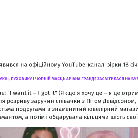
явився на офіційному YouTube-каналі зірки 18 січ
СУКНІ, ПУХОВИКУ І ЧОРНІЙ МАСЦІ: АРІАНА ГРАНДЕ ЗАСВІТИЛАСЯ НА 
ає: "I want it – I got it" (Якщо я хочу це – я це отр
сля розриву заручин співачки з Пітом Девідсоном,
стьма подругами в знаменитий ювелірний магазин
амантом, а потім і обдарувала кільцями шість свої