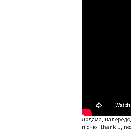
Додамо, напередо
пісню "thank u, n