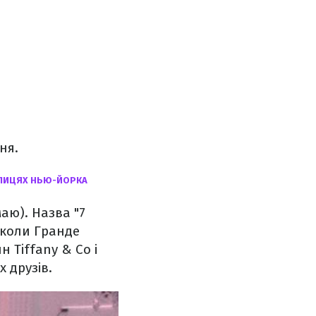
ня.
ВУЛИЦЯХ НЬЮ-ЙОРКА
имаю). Назва "7
 коли Гранде
 Tiffany & Co і
х друзів.