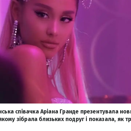
нська співачка Аріана Гранде презентувала нов
у якому зібрала близьких подруг і показала, як т