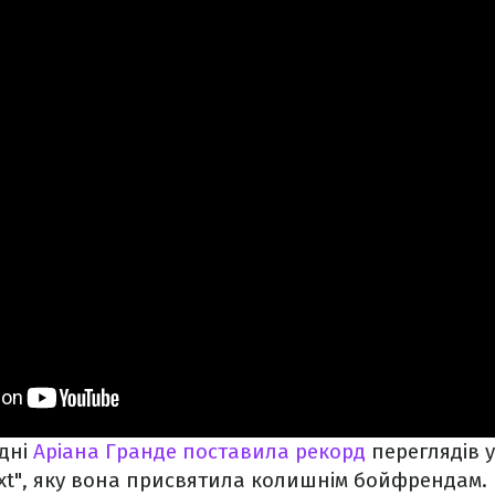
дні
Аріана Гранде поставила рекорд
переглядів у
ext", яку вона присвятила колишнім бойфрендам.