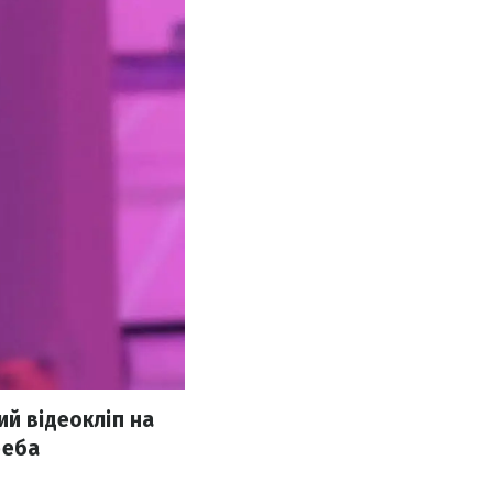
ий відеокліп на
реба