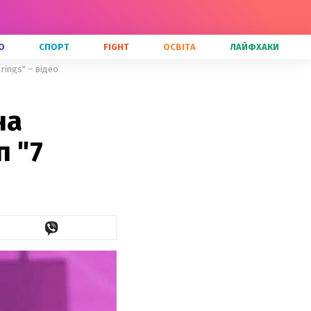
О
СПОРТ
FIGHT
ОСВІТА
ЛАЙФХАКИ
rings" – відео
на
п "7