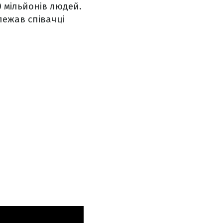
0 мільйонів людей.
алежав співачці