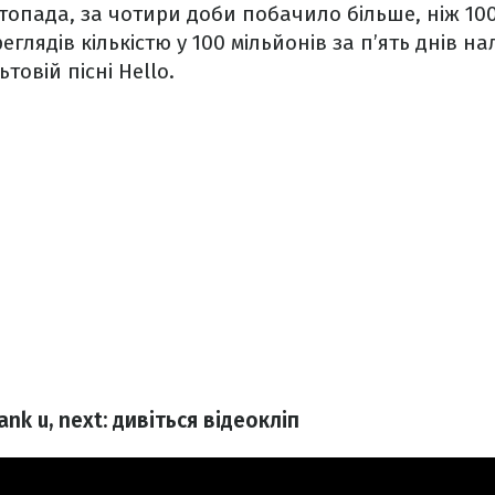
топада, за чотири доби побачило більше, ніж 10
глядів кількістю у 100 мільйонів за п’ять днів н
товій пісні Hello.
ank u, next: дивіться відеокліп