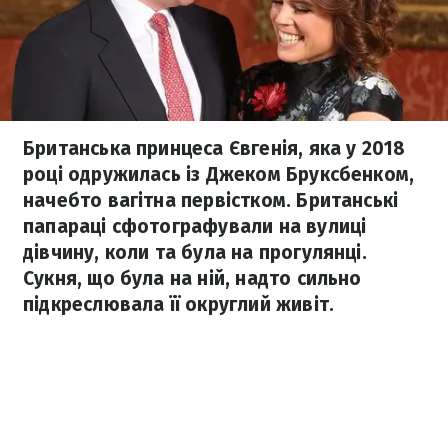
Британська принцеса Євгенія, яка у 2018
році одружилась із Джеком Бруксбенком,
начебто вагітна первістком. Британські
папараці сфотографували на вулиці
дівчину, коли та була на прогулянці.
Сукня, що була на ній, надто сильно
підкреслювала її округлий живіт.