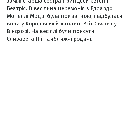
заміж старша сестра принцеси Євгенії –
Беатріс. Її весільна церемонія з Едоардо
Мопеллі Моцці була приватною, і відбулася
вона у Королівській каплиці Всіх Святих у
Віндзорі. На весіллі були присутні
Єлизавета II і найближчі родичі.