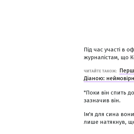
Під час участі в о
журналістам, що 
Перш
ЧИТАЙТЕ ТАКОЖ:
Діаною: неймовірн
"Поки він спить д
зазначив він.
Ім'я для сина вон
лише натякнув, що