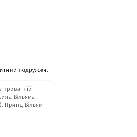
 дитини подружжя.
у приватній
сина Вільяма і
). Принц Вільям