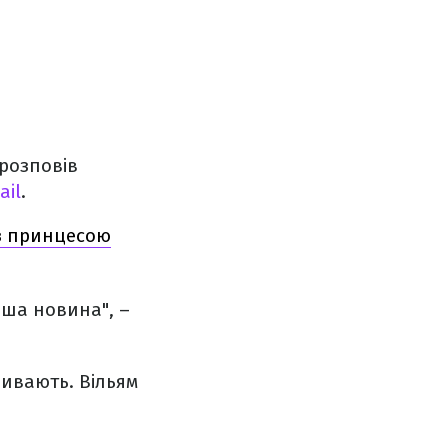
 розповів
ail
.
 з принцесою
оша новина", –
ривають. Вільям