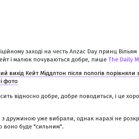
фіційному заході на честь Anzac Day принц Вільям
Кейт і малюк почуваються добре, пише
The Daily M
ий вихід Кейт Міддлтон після пологів порівняли
і фото
осить відносно добре, добре поводиться, і це хор
и з дружиною уже вибрали, однак наразі не розк
 воно буде "сильним".