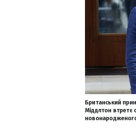
Британський прин
Міддлтон втретє с
новонародженого