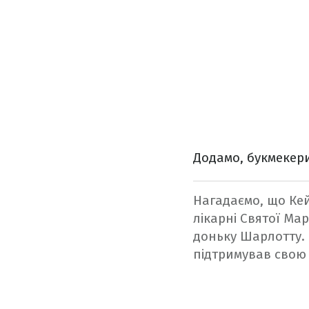
Додамо, букмекери
Нагадаємо, що Кей
лікарні Святої Мар
доньку Шарлотту. М
підтримував свою