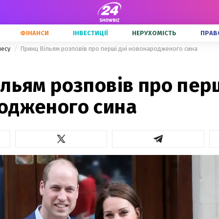
ФІНАНСИ
ІНВЕСТИЦІЇ
НЕРУХОМІСТЬ
ПРАВ
несу
Принц Вільям розповів про перші дні новонародженого сина
льям розповів про перш
одженого сина