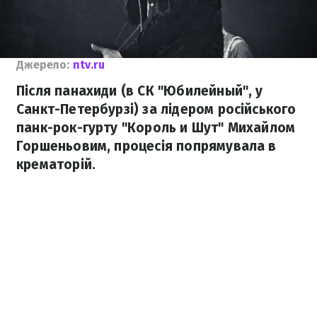
Джерело:
ntv.ru
Після панахиди (в СК "Юбилейный", у
Санкт-Петербурзі) за лідером російського
панк-рок-гурту "Король и Шут" Михайлом
Горшеньовим, процесія попрямувала в
крематорій.