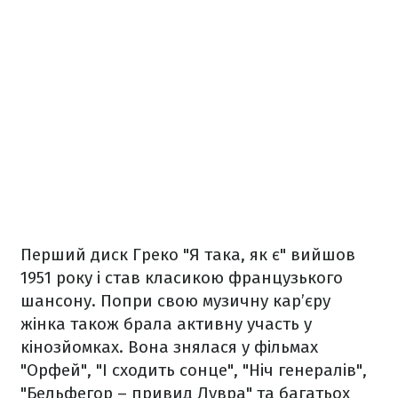
Перший диск Греко "Я така, як є" вийшов
1951 року і став класикою французького
шансону. Попри свою музичну кар’єру
жінка також брала активну участь у
кінозйомках. Вона знялася у фільмах
"Орфей", "І сходить сонце", "Ніч генералів",
"Бельфегор – привид Лувра" та багатьох