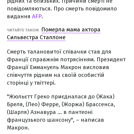
рідних та близьких. Причини смерті не
повідомляються. Про смерть повідомило
видання
AFP
.
Померла мама актора
ЧИТАЙТЕ ТАКОЖ
Сильвестра Сталлоне
Смерть талановитої співачки став для
Франції справжнім потрясінням. Президент
Франції Еммануель Макрон висловив
співчуття рідним на своїй особистій
сторінці у твіттері.
"Жюльєтт Греко приєдналася до (Жака)
Бреля, (Лео) Ферре, (Жоржа) Брассенса,
(Шарля) Азнавура … в пантеоні
французького шансону", – написав
Макрон.