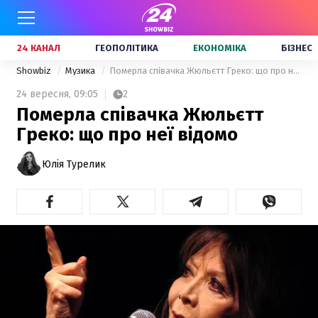
24 КАНАЛ
ГЕОПОЛІТИКА
ЕКОНОМІКА
БІЗНЕС
Showbiz
Музика
Померла співачка Жюльєтт Греко: що про неї відомо
24 вересня,
09:05
2
Померла співачка Жюльєтт
Греко: що про неї відомо
Юлія Турелик