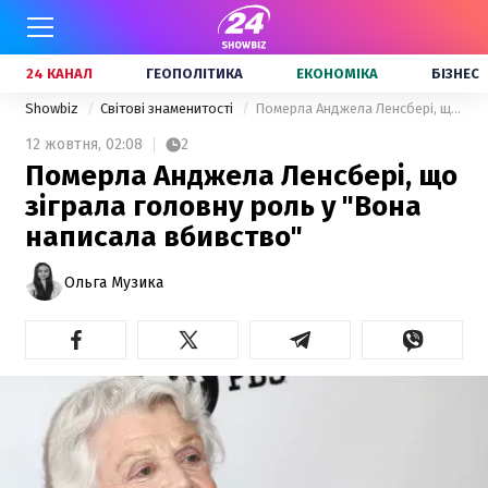
24 КАНАЛ
ГЕОПОЛІТИКА
ЕКОНОМІКА
БІЗНЕС
Showbiz
Світові знаменитості
Померла Анджела Ленсбері, що зіграла головну роль у "Вона написала вбивство"
12 жовтня,
02:08
2
Померла Анджела Ленсбері, що
зіграла головну роль у "Вона
написала вбивство"
Ольга Музика