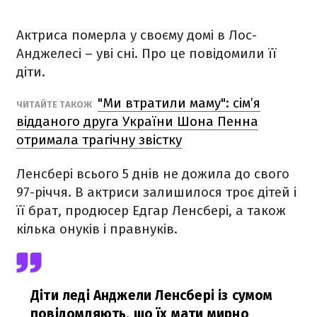
Актриса померла у своєму домі в Лос-
Анджелесі – уві сні. Про це повідомили її
діти.
"Ми втратили маму": сім’я
ЧИТАЙТЕ ТАКОЖ
відданого друга України Шона Пенна
отримала трагічну звістку
Ленсбері всього 5 днів не дожила до свого
97-річчя. В актриси залишилося троє дітей і
її брат, продюсер Едгар Ленсбері, а також
кілька онуків і правнуків.
Діти леді Анджели Ленсбері із сумом
повідомляють, що їх мати мирно