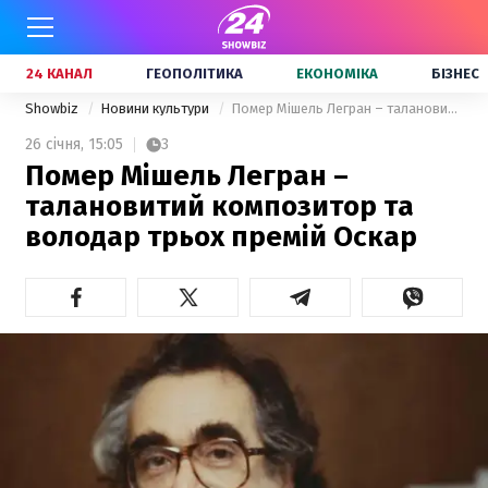
24 КАНАЛ
ГЕОПОЛІТИКА
ЕКОНОМІКА
БІЗНЕС
Showbiz
Новини культури
Помер Мішель Легран – талановитий композитор та володар трьох премій Оскар
26 січня,
15:05
3
Помер Мішель Легран –
талановитий композитор та
володар трьох премій Оскар