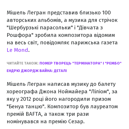
Мішель Легран представив близько 100
авторських альбомів, а музика для стрічок
"Шербурзькі парасольки" і "Дівчата з
Рошфора" зробила композитора відомим
на весь світ, повідомляє парижська газета
Le Mond
.
ЧИТАЙТЕ ТАКОЖ:
ПОМЕР ТВОРЕЦЬ "ТЕРМІНАТОРА" І "РЕМБО"
ЕНДРЮ ДЖОРДЖ ВАЙНА: ДЕТАЛІ
Мішель Легран написав музику до балету
хореографа Джона Ноймайера "Ліліом", за
яку у 2012 році його нагородили призом
"Бенуа танцю". Композитор був лауреатом
премій BAFTA, а також три рази
номінувався на премію Сезар.