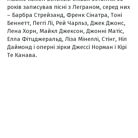
років записував пісні з Леграном, серед них
– Барбра Стрейзанд, Френк Сінатра, Тоні
Беннетт, Пеггі Лі, Рей Чарльз, Джек Джонс,
Лена Хорн, Майкл Джексон, Джонні Матіс,
Елла Фітцджеральд, Ліза Мінеллі, Стінг, Ніл
Даймонд і оперні зірки Джессі Норман і Кірі
Те Канава.