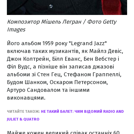
Композитор Мішель Легран / Фото Getty
Images
Його альбом 1959 року "Legrand Jazz"
включав таких музикантів, як Майлз Девіс,
Джон Колтрейн, Білл Еванс, Бен Вебстер і
Філ Вудс, а пізніше він записав джазові
альбоми зі Стен Гец, Стефаном Граппеллі,
Будом Шанком, Оскаром Петерсоном,
Артуро Сандовалом та іншими
виконавцями.
ЧИТАЙТЕ ТАКОЖ:
НЕ ТАКИЙ БАЛЕТ: ЧИМ ВІДОМИЙ RADIO AND
JULIET & QUATRO
Майже кожен великий співак останніх 60