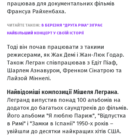
працював для документальних фільмів
Франсуа Райхенбаха.
ЧИТАЙТЕ ТАКОЖ:
8 БЕРЕЗНЯ "ДРУГА РІКА" ЗІГРАЄ
НАЙБІЛЬШИЙ КОНЦЕРТ У СВОЇЙ ІСТОРІЇ
Тоді він почав працювати з такими
режисерами, як Жак Демі і Жан-Люк Годар.
Також Легран співпрацював з Едіт Піаф,
Шарлем Азнавуром, Френком Сінатрою та
Лайзой Міннелі.
Найвідоміші композиції Мішеля Леграна.
Легранд випустив понад 100 альбомів на
додаток до багатьох саундтреків до фільмів.
Його альбоми "Я люблю Париж", "Відпустка
в Римі" і "Замки в Іспанії" 1950-х років –
увійшли до десятки найкращих хітів США.