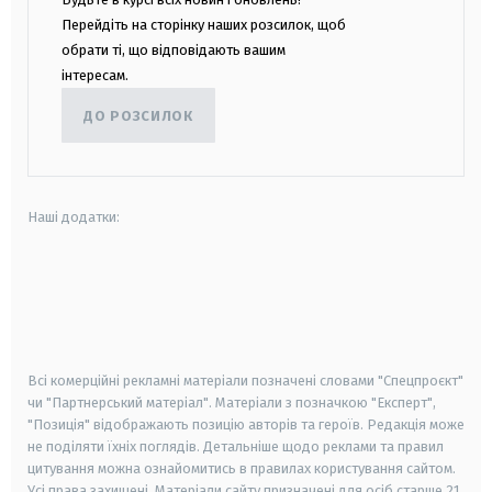
Перейдіть на сторінку наших розсилок, щоб
обрати ті, що відповідають вашим
інтересам.
ДО РОЗСИЛОК
Наші додатки:
android
apple
smart tv
samsung smart tv
Всі комерційні рекламні матеріали позначені словами "Спецпроєкт"
чи "Партнерський матеріал". Матеріали з позначкою "Експерт",
"Позиція" відображають позицію авторів та героїв. Редакція може
не поділяти їхніх поглядів. Детальніше щодо реклами та правил
цитування можна ознайомитись в правилах користування сайтом.
Усі права захищені.
Матеріали сайту призначені для осіб старше
21