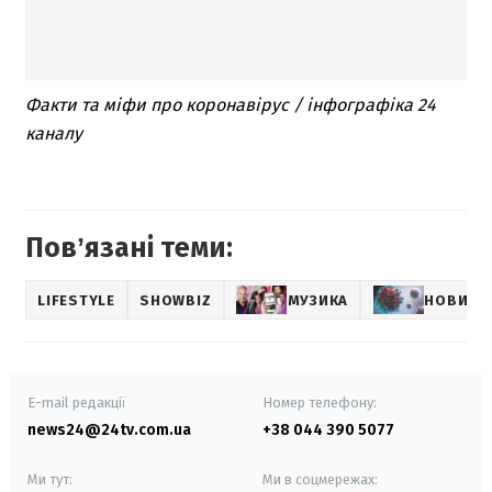
Факти та міфи про коронавірус / інфографіка 24
каналу
Повʼязані теми:
LIFESTYLE
SHOWBIZ
МУЗИКА
НОВИНИ
E-mail редакції
Номер телефону:
news24@24tv.com.ua
+38 044 390 5077
Ми тут:
Ми в соцмережах: