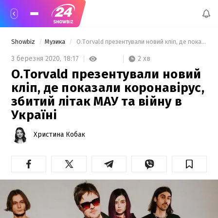
Showbiz
Музика
 O.Torvald презентували новий кліп, де показали коронавірус, збитий літак МАУ та війну в Україні 
2 хв
3 березня 2020,
18:17
O.Torvald презентували новий
кліп, де показали коронавірус,
збитий літак МАУ та війну в
Україні
Христина Кобак