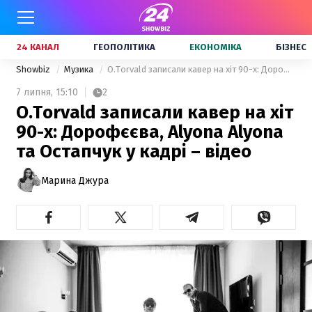
24 КАНАЛ
ГЕОПОЛІТИКА
ЕКОНОМІКА
БІЗНЕС
Showbiz
Музика
O.Torvald записали кавер на хіт 90-х: Дорофєєва, Alyona Alyona та Остапчук у кадрі – відео
7 липня,
15:10
2
O.Torvald записали кавер на хіт
90-х: Дорофєєва, Alyona Alyona
та Остапчук у кадрі – відео
Марина Джура