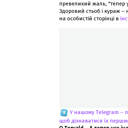
превеликий жаль, "тепер у
Здоровий стьоб і кураж – 
на особистій сторінці в
ін
У нашому Telegram – 
щоб дізнаватися їх перш