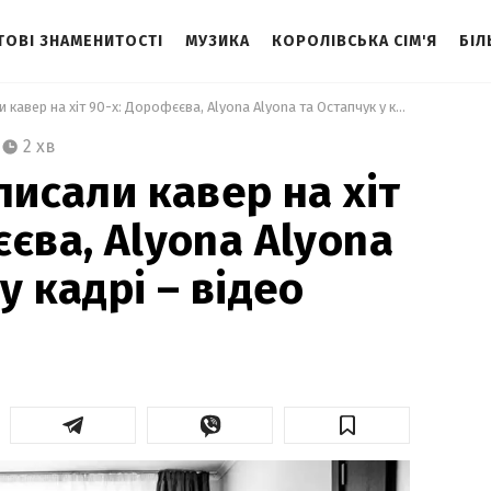
ТОВІ ЗНАМЕНИТОСТІ
МУЗИКА
КОРОЛІВСЬКА СІМ'Я
БІЛ
 O.Torvald записали кавер на хіт 90-х: Дорофєєва, Alyona Alyona та Остапчук у кадрі – відео 
2 хв
писали кавер на хіт
єва, Alyona Alyona
у кадрі – відео