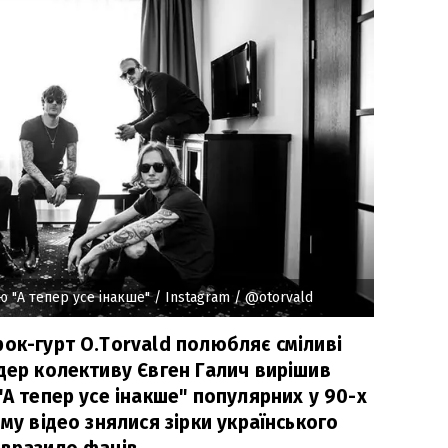
ню "А тепер усе інакше"
/ Instagram / @otorvald
рок-гурт O.Torvald полюбляє сміливі
дер колективу Євген Галич вирішив
"А тепер усе інакше" популярних у 90-х
ому відео знялися зірки українського