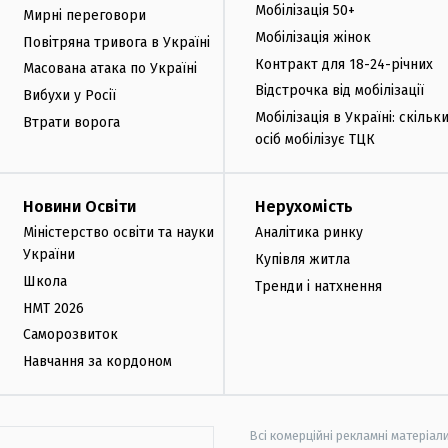
Мобілізація 50+
Мирні переговори
Мобілізація жінок
Повітряна тривога в Україні
Контракт для 18-24-річних
Масована атака по Україні
Відстрочка від мобілізації
Вибухи у Росії
Мобілізація в Україні: скільк
Втрати ворога
осіб мобілізує ТЦК
Новини Освіти
Нерухомість
Міністерство освіти та науки
Аналітика ринку
України
Купівля житла
Школа
Тренди і натхнення
НМТ 2026
Саморозвиток
Навчання за кордоном
Всі комерційні рекламні матеріал