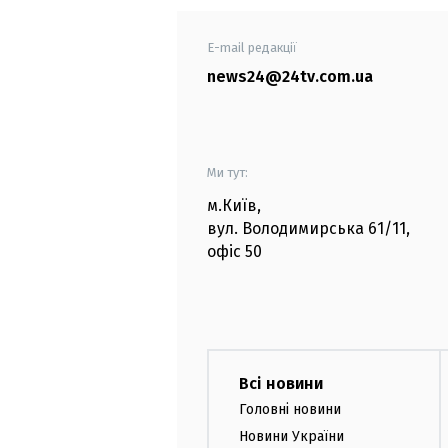
E-mail редакції
news24@24tv.com.ua
Ми тут:
м.Київ
,
вул. Володимирська
61/11,
офіс
50
Всі новини
Головні новини
Новини України