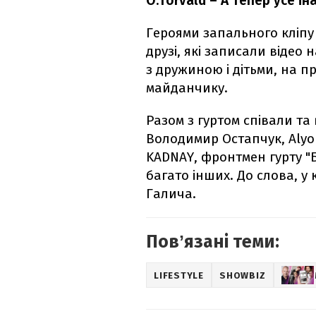
O.Torvald – А тепер усе і
Героями запального кліпу 
друзі, які записали відео 
з дружиною і дітьми, на п
майданчику.
Разом з гуртом співали т
Володимир Остапчук, Alyona
KADNAY, фронтмен гурту "
багато інших. До слова, у к
Галича.
Повʼязані теми:
LIFESTYLE
SHOWBIZ