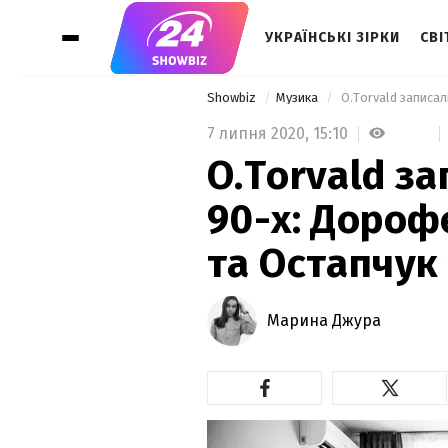
УКРАЇНСЬКІ ЗІРКИ
СВІ
Showbiz
Музика
7 липня 2020,
15:10
O.Torvald за
90-х: Дорофє
та Остапчук 
Марина Джура