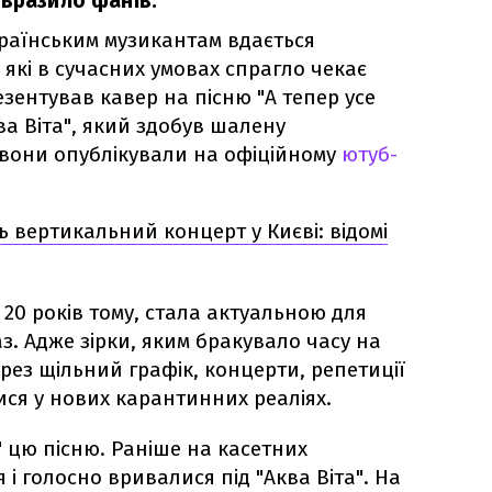
 вразило фанів.
раїнським музикантам вдається
 які в сучасних умовах спрагло чекає
езентував кавер на пісню "А тепер усе
а Віта", який здобув шалену
о вони опублікували на офіційному
ютуб-
ть вертикальний концерт у Києві: відомі
 20 років тому, стала актуальною для
аз. Адже зірки, яким бракувало часу на
ерез щільний графік, концерти, репетиції
ися у нових карантинних реаліях.
" цю пісню. Раніше на касетних
і голосно вривалися під "Аква Віта". На