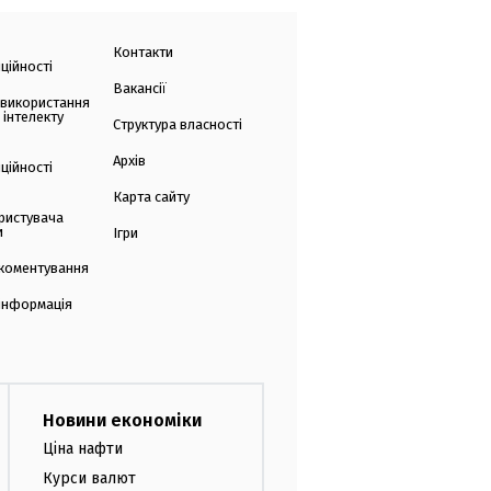
Контакти
ційності
Вакансії
 використання
 інтелекту
Структура власності
Архів
ційності
Карта сайту
ристувача
и
Ігри
коментування
 інформація
Новини економіки
Ціна нафти
Курси валют