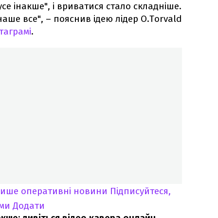
се інакше", і вриватися стало складніше.
наше все", – пояснив ідею лідер O.Torvald
стаграмі
.
лише оперативні новини
Підписуйтеся,
ими
Додати