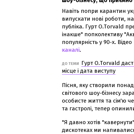
шоу-бізнесу, що приємно
Навіть попри карантин ук
випускати нові роботи, на
публіка. Гурт O.Torvald пр
інакше" попколективу "Акв
популярність у 90-х. Віде
каналі
.
Гурт O.Torvald дас
ДО ТЕМИ
місце і дата виступу
Пісня, яку створили понад
світового шоу-бізнесу зар
особисте життя та сім'ю ч
та гастролі, тепер опинил
"Я давно хотів "кавернути
дискотеках ми напивалися 