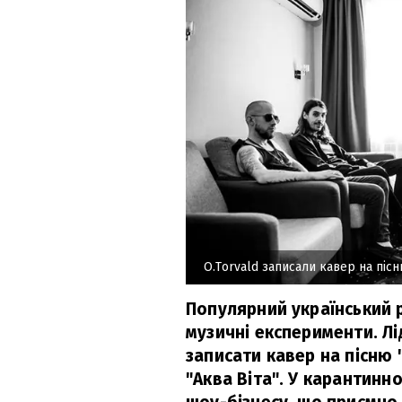
O.Torvald записали кавер на піс
Популярний український 
музичні експерименти. Лі
записати кавер на пісню 
"Аква Віта". У карантинн