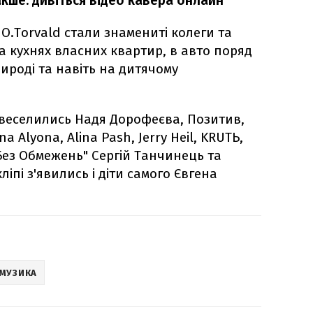
накше: дивіться відео кавера онлайн
O.Torvald стали знамениті колеги та
на кухнях власних квартир, в авто поряд
рироді та навіть на дитячому
а веселились Надя Дорофеєва, Позитив,
 Alyona, Alina Pash, Jerry Heil, KRUTЬ,
Без Обмежень" Сергій Танчинець та
ліпі з'явились і діти самого Євгена
МУЗИКА