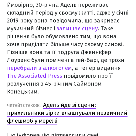
Ймовірно, 30-річна Адель переживає
складний період у своєму житті, адже у січні
2019 року вона повідомила, що закриває
музичний бізнес і
залишає сцену
. Таке
рішення було обумовлено тим, що вона
хоче приділяти більше часу своєму синові.
Пізніше вона та її подруга Дженніфер
Лоуренс були помічені в гей-барі, де трохи
перебрали з алкоголем
, а тепер видання
The Associated Press
повідомило про її
розлучення з 45-річним Саймоном
Конецьким.
Адель йде зі сцени:
ЧИТАЙТЕ ТАКОЖ:
прихильники зірки влаштували незвичний
флешмоб у мережі
Цю інформацію підтвердили самі