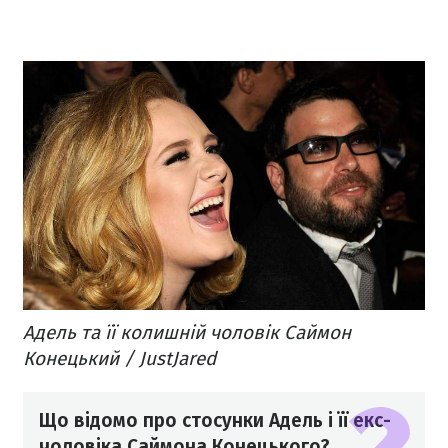
Адель та її колишній чоловік Саймон
Конецький / JustJared
Що відомо про стосунки Адель і її екс-
чоловіка Саймона Конецького?