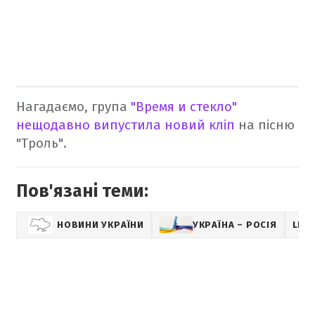
Нагадаємо, група
"Время и стекло"
нещодавно випустила новий кліп
на пісню
"Троль".
Пов'язані теми:
НОВИНИ УКРАЇНИ
УКРАЇНА – РОСІЯ
LIFE