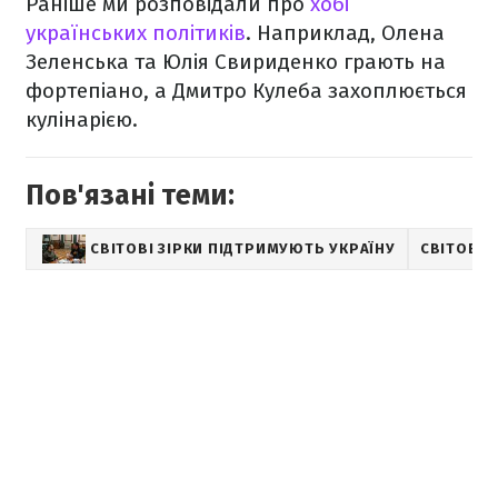
Раніше ми розповідали про
хобі
українських політиків
. Наприклад, Олена
Зеленська та Юлія Свириденко грають на
фортепіано, а Дмитро Кулеба захоплюється
кулінарією.
Пов'язані теми:
СВІТОВІ ЗІРКИ ПІДТРИМУЮТЬ УКРАЇНУ
СВІТОВІ 