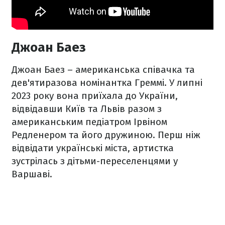
Джоан Баез
Джоан Баез – американська співачка та
дев'ятиразова номінантка Греммі. У липні
2023 року вона приїхала до України,
відвідавши Київ та Львів разом з
американським педіатром Ірвіном
Редленером та його дружиною. Перш ніж
відвідати українські міста, артистка
зустрілась з дітьми-переселенцями у
Варшаві.