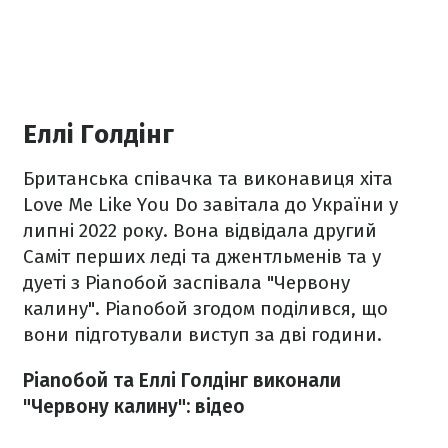
Еллі Голдінг
Британська співачка та виконавиця хіта
Love Me Like You Do завітала до України у
липні 2022 року. Вона відвідала другий
Саміт перших леді та джентльменів та у
дуеті з Pianoбой заспівала "Червону
калину". Pianoбой згодом поділився, що
вони підготували виступ за дві години.
Pianoбой та Еллі Голдінг виконали
"Червону калину": відео