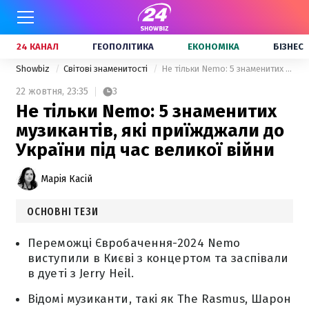
24 КАНАЛ
ГЕОПОЛІТИКА
ЕКОНОМІКА
БІЗНЕС
Showbiz
Світові знаменитості
Не тільки Nemo: 5 знаменитих музикантів, які приїжджали до України під час великої війни
22 жовтня,
23:35
3
Не тільки Nemo: 5 знаменитих
музикантів, які приїжджали до
України під час великої війни
Марія Касій
ОСНОВНІ ТЕЗИ
Переможці Євробачення-2024 Nemo
виступили в Києві з концертом та заспівали
в дуеті з Jerry Heil.
Відомі музиканти, такі як The Rasmus, Шарон